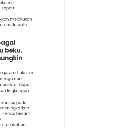
tekanan 
 seperti 
akkan melakukan 
n anda pulih 
agai 
 beku. 
ungkin 
n jarum halus ke 
tenaga dan 
upunktur dapat 
an lingkungan 
 khusus pada 
 meningkatkan 
. Terapi bekam 
.
dan tumbuhan 