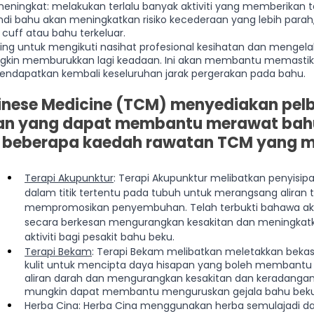
meningkat: melakukan terlalu banyak aktiviti yang memberikan 
di bahu akan meningkatkan risiko kecederaan yang lebih parah,
cuff atau bahu terkeluar.
ing untuk mengikuti nasihat profesional kesihatan dan mengel
kin memburukkan lagi keadaan. Ini akan membantu memastika
ndapatkan kembali keseluruhan jarak pergerakan pada bahu.
hinese Medicine (TCM) menyediakan pelb
an yang dapat membantu merawat bahu
h beberapa kaedah rawatan TCM yang m
Terapi Akupunktur
: Terapi Akupunktur melibatkan penyisipa
dalam titik tertentu pada tubuh untuk merangsang aliran 
mempromosikan penyembuhan. Telah terbukti bahawa ak
secara berkesan mengurangkan kesakitan dan meningkatk
aktiviti bagi pesakit bahu beku.
Terapi Bekam
: Terapi Bekam melibatkan meletakkan bekas
kulit untuk mencipta daya hisapan yang boleh membantu
aliran darah dan mengurangkan kesakitan dan keradangan
mungkin dapat membantu menguruskan gejala bahu beku
Herba Cina: Herba Cina menggunakan herba semulajadi 