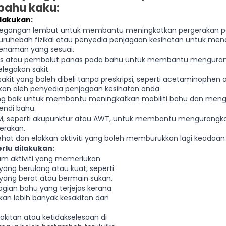
bahu kaku:
ilakukan:
egangan lembut untuk membantu meningkatkan pergerakan pa
uruhebah fizikal atau penyedia penjagaan kesihatan untuk me
enaman yang sesuai.
is atau pembalut panas pada bahu untuk membantu mengura
egakan sakit.
akit yang boleh dibeli tanpa preskripsi, seperti acetaminophen a
hkan oleh penyedia penjagaan kesihatan anda.
ng baik untuk membantu meningkatkan mobiliti bahu dan men
endi bahu.
M, seperti akupunktur atau AWT, untuk membantu mengurangkan
erakan.
hat dan elakkan aktiviti yang boleh memburukkan lagi keadaan
rlu dilakukan:
am aktiviti yang memerlukan 
ang berulang atau kuat, seperti 
yang berat atau bermain sukan.
hagian bahu yang terjejas kerana 
an lebih banyak kesakitan dan 
kitan atau ketidakselesaan di 