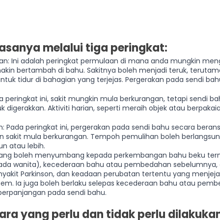
asanya melalui tiga peringkat:
n: Ini adalah peringkat permulaan di mana anda mungkin meng
kin bertambah di bahu. Sakitnya boleh menjadi teruk, teruta
ntuk tidur di bahagian yang terjejas. Pergerakan pada sendi ba
a peringkat ini, sakit mungkin mula berkurangan, tetapi sendi ba
k digerakkan. Aktiviti harian, seperti meraih objek atau berpakai
: Pada peringkat ini, pergerakan pada sendi bahu secara beran
n sakit mula berkurangan. Tempoh pemulihan boleh berlangsun
n atau lebih.
o yang boleh menyumbang kepada perkembangan bahu beku ter
a pada wanita), kecederaan bahu atau pembedahan sebelumnya, 
enyakit Parkinson, dan keadaan perubatan tertentu yang menjeja
stem. Ia juga boleh berlaku selepas kecederaan bahu atau pemb
g berpanjangan pada sendi bahu.
ra yang perlu dan tidak perlu dilakukan