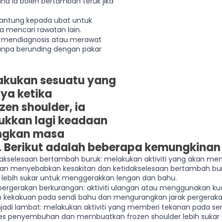
na ia boleh bertambah teruk jika 
antung kepada ubat untuk 
a mencari rawatan lain.
 mendiagnosis atau merawat 
tanpa berunding dengan pakar 
akukan sesuatu yang 
ya ketika 
en shoulder, ia 
kkan lagi keadaan 
gkan masa 
Berikut adalah beberapa kemungkinan 
dakselesaan bertambah buruk: melakukan aktiviti yang akan me
an menyebabkan kesakitan dan ketidakselesaan bertambah bur
ebih sukar untuk menggerakkan lengan dan bahu.
k pergerakan berkurangan: aktiviti ulangan atau menggunakan k
kekakuan pada sendi bahu dan mengurangkan jarak pergeraka
di lambat: melakukan aktiviti yang memberi tekanan pada sen
s penyembuhan dan membuatkan frozen shoulder lebih sukar u