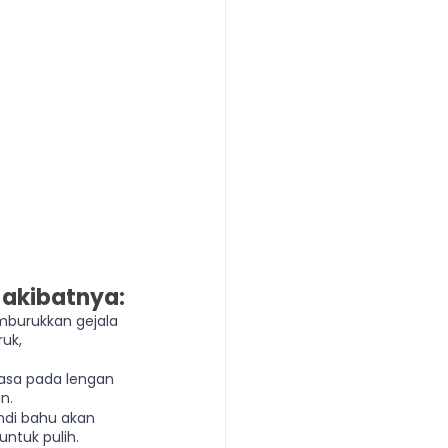
akibatnya:
mburukkan gejala 
uk, 
uasa pada lengan 
n.
di bahu akan 
ntuk pulih.