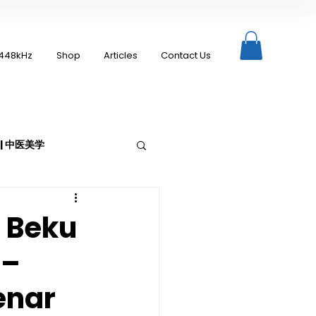
448kHz
Shop
Articles
Contact Us
c | 中医美学
 Beku
 –
Moxibustion | 艾灸
enar
up