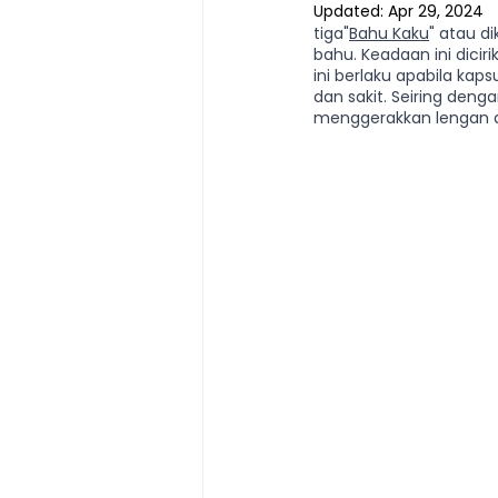
Updated:
Apr 29, 2024
tiga"
Bahu Kaku
" atau d
bahu. Keadaan ini dicir
ini berlaku apabila ka
Magnetic Slimming | 磁疗瘦身
dan sakit. Seiring deng
menggerakkan lengan 
Testimonial | 见证
O2 Pri
FAWT l 聚焦式冲击波
BTL S
Kid Tuina l 小儿推拿
Physi