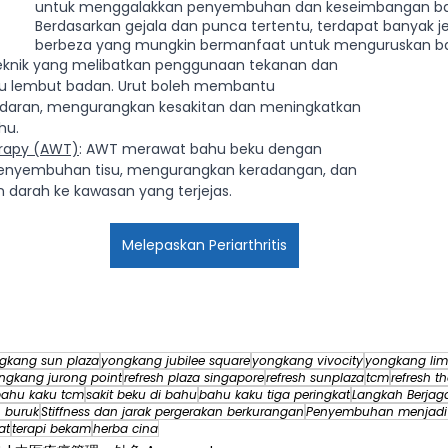
untuk menggalakkan penyembuhan dan keseimbangan ba
Berdasarkan gejala dan punca tertentu, terdapat banyak j
berbeza yang mungkin bermanfaat untuk menguruskan b
 teknik yang melibatkan penggunaan tekanan dan 
su lembut badan. Urut boleh membantu 
daran, mengurangkan kesakitan dan meningkatkan 
hu.
rapy (AWT)
: AWT merawat bahu beku dengan 
nyembuhan tisu, mengurangkan keradangan, dan 
 darah ke kawasan yang terjejas.
Melepaskan Periarthritis
gkang sun plaza
yongkang jubilee square
yongkang vivocity
yongkang lim
ngkang jurong point
refresh plaza singapore
refresh sunplaza
tcm
refresh th
ahu kaku tcm
sakit beku di bahu
bahu kaku tiga peringkat
Langkah Berjag
 buruk
Stiffness dan jarak pergerakan berkurangan
Penyembuhan menjadi
at
terapi bekam
herba cina