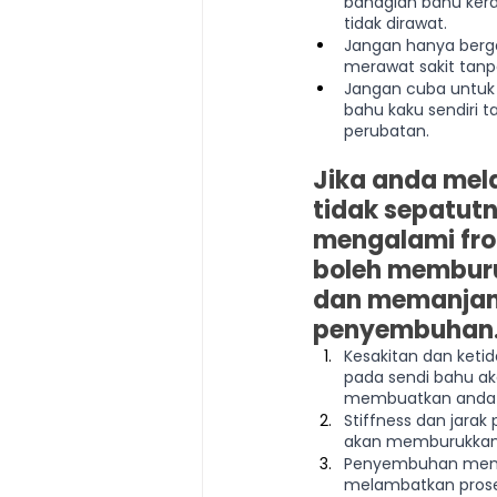
bahagian bahu kera
tidak dirawat.
Jangan hanya berg
merawat sakit tanp
Jangan cuba untuk
bahu kaku sendiri 
perubatan.
Jika anda mel
tidak sepatutn
mengalami froz
boleh memburu
dan memanjan
penyembuhan. 
Kesakitan dan keti
pada sendi bahu ak
membuatkan anda l
Stiffness dan jara
akan memburukkan 
Penyembuhan menja
melambatkan prose