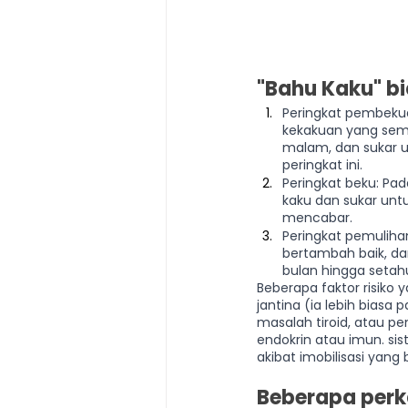
"Bahu Kaku" bi
Peringkat pembekua
kekakuan yang sema
malam, dan sukar u
peringkat ini.
Peringkat beku: Pad
kaku dan sukar untu
mencabar.
Peringkat pemulihan
bertambah baik, da
bulan hingga setahu
Beberapa faktor risik
jantina (ia lebih bias
masalah tiroid, atau p
endokrin atau imun. si
akibat imobilisasi yan
Beberapa perka