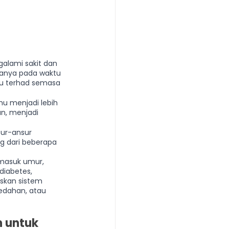
alami sakit dan 
manya pada waktu 
hu terhad semasa 
hu menjadi lebih 
an, menjadi 
sur-ansur 
g dari beberapa 
masuk umur, 
diabetes, 
skan sistem 
edahan, atau 
 untuk 