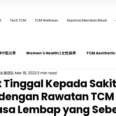
t
Tech TCM
TCM Wellness
Alqvimia Meridian Ritual
 永康中医分享
Women's Health | 女性保养
TCM Aestheti
ng永康团队
Mar 18, 2023
3 min read
医疼痛管理
TCM Dietary | 中医饮食
Cupping | 拔罐
 Tinggal Kepada Sakit
 dengan Rawatan TCM
y | 中医冲击波疗法
YK Wellness Supplements | 永康保健胶囊
asa Lembap yang Seb
Guasha | 中医 刮痧
针灸 Acupuncture
有氧拔罐 OxyC