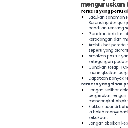
menguruskan 
Perkara yang perlu d
Lakukan senaman r
Berunding dengan j
panduan tentang s
Gunakan bekalan a
keradangan dan mel
Ambil ubat pereda s
seperti yang diara
Amalkan postur ya
ketegangan pada s
Gunakan terapi TC
meningkatkan perg
Dapatkan banyak re
Perkara yang tidak pe
Jangan terlibat dal
pergerakan lengan y
mengangkat objek 
Elakkan tidur di ba
ia boleh menyebabk
kekakuan.
Jangan abaikan kesa