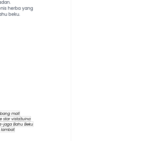
dan. 
enis herba yang 
ahu beku.
bang mall
e star vista
tuina
a-jaga Bahu Beku
 lambat