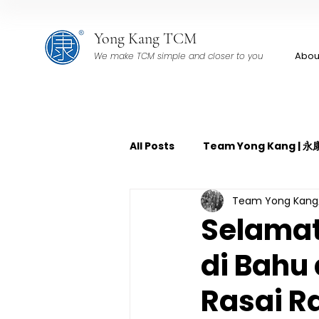
Yong Kang TCM
Abou
We make TCM simple and closer to you
All Posts
Team Yong Kang |
Team Yong Ka
TCM Pain Management | 中
Selamat
di Bahu
TCM Acoustic Wave Therap
Rasai R
TCM Tuina | 中医推拿
TCM 