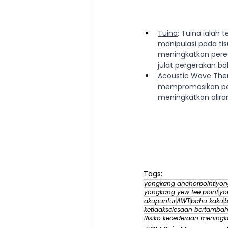
Tuina
: Tuina ialah
manipulasi pada ti
meningkatkan pere
julat pergerakan ba
Acoustic Wave The
mempromosikan pe
meningkatkan aliran
Tags:
yongkang anchorpoint
yon
yongkang yew tee point
yo
akupuntur
AWT
bahu kaku
b
ketidakselesaan bertambah
Risiko kecederaan meningk