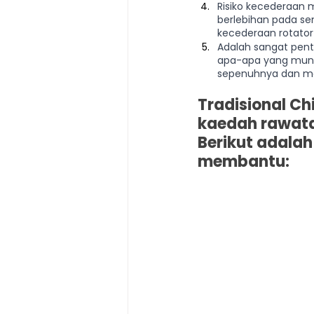
Risiko kecederaan 
berlebihan pada sen
kecederaan rotator 
Adalah sangat pent
apa-apa yang mung
sepenuhnya dan me
Tradisional C
kaedah rawat
Berikut adala
membantu: