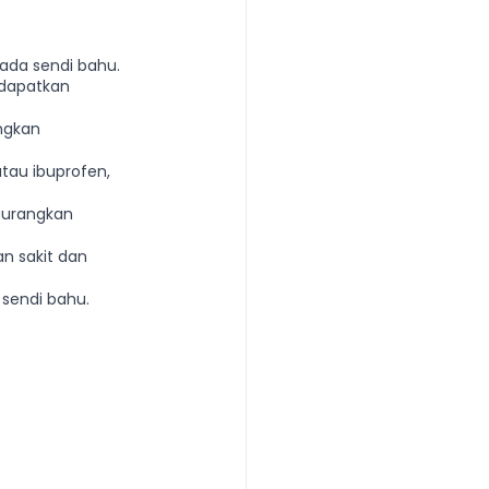
da sendi bahu. 
ndapatkan 
ngkan 
tau ibuprofen, 
gurangkan 
 sakit dan 
 sendi bahu.