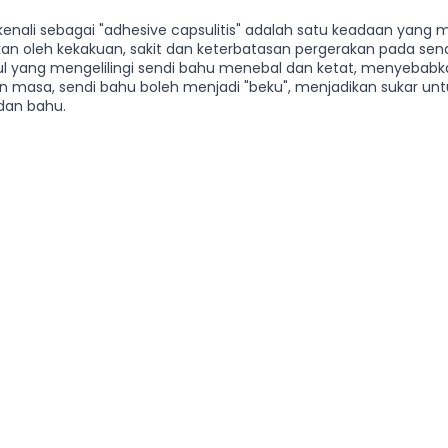
ikenali sebagai "adhesive capsulitis" adalah satu keadaan yang m
ikan oleh kekakuan, sakit dan keterbatasan pergerakan pada sen
psul yang mengelilingi sendi bahu menebal dan ketat, menyebab
护理
Bojin Treatment | 拨筋护理
TCM Hair Regrowth
an masa, sendi bahu boleh menjadi "beku", menjadikan sukar unt
dan bahu.
me l 高压氧
Microwave Therapy 微波治疗
TCM Ear T
pinal Decompression l 脊椎解压
Reformer Pilates l 康复
otherapy 物理治疗
East-Meets-West