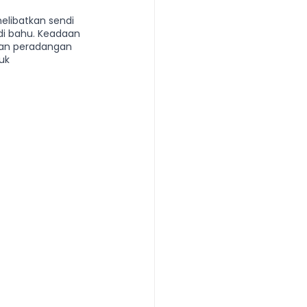
elibatkan sendi 
di bahu. Keadaan 
kan peradangan 
 | 头发重生护理
uk 
reatment 中医耳疗
普拉提