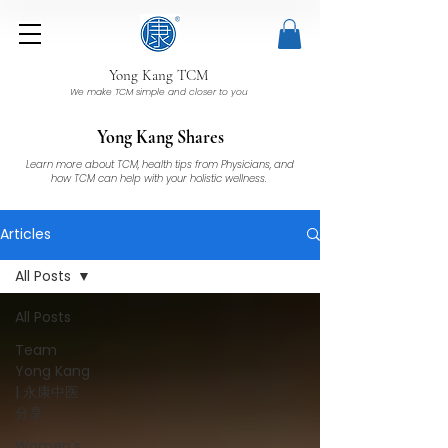
Yong Kang TCM
We make TCM simple and closer to you
Yong Kang Shares
Learn more about TCM, health tips from Physicians, and
how TCM can help with your holistic wellness.
Articles
All Posts
All Posts
Team
Yong Kang
| 永康中医
分享
Women's