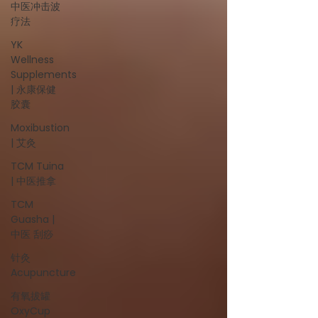
中医冲击波
疗法
YK
Wellness
Supplements
| 永康保健
胶囊
Moxibustion
| 艾灸
TCM Tuina
| 中医推拿
TCM
Guasha |
中医 刮痧
针灸
Acupuncture
有氧拔罐
OxyCup