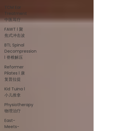
TCM Ear
Treatment
中医耳疗
FAWT l 聚
焦式冲击波
BTL Spinal
Decompression
l 脊椎解压
Reformer
Pilates l 康
复普拉提
Kid Tuina l
小儿推拿
Physiotherapy
物理治疗
East-
Meets-