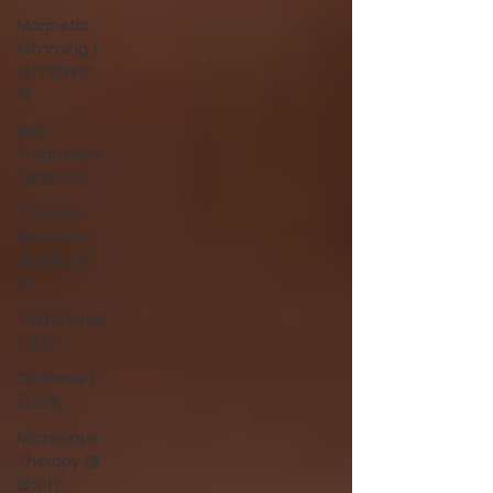
Magnetic
Slimming |
磁疗瘦身护
理
Bojin
Treatment
| 拨筋护理
TCM Hair
Regrowth |
头发重生护
理
Testimonial
| 见证
O2 Prime l
高压氧
Microwave
Therapy 微
波治疗