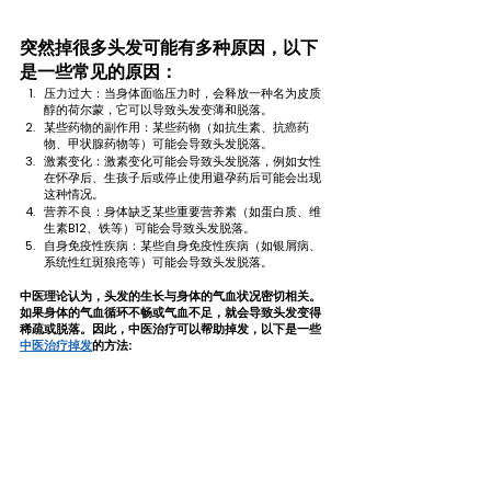
突然掉很多头发可能有多种原因，以下
是一些常见的原因：
压力过大：当身体面临压力时，会释放一种名为皮质
醇的荷尔蒙，它可以导致头发变薄和脱落。
某些药物的副作用：某些药物（如抗生素、抗癌药
物、甲状腺药物等）可能会导致头发脱落。
激素变化：激素变化可能会导致头发脱落，例如女性
在怀孕后、生孩子后或停止使用避孕药后可能会出现
这种情况。
营养不良：身体缺乏某些重要营养素（如蛋白质、维
生素B12、铁等）可能会导致头发脱落。
自身免疫性疾病：某些自身免疫性疾病（如银屑病、
系统性红斑狼疮等）可能会导致头发脱落。
中医理论认为，头发的生长与身体的气血状况密切相关。
如果身体的气血循环不畅或气血不足，就会导致头发变得
稀疏或脱落。因此，中医治疗可以帮助掉发，以下是一些
中医治疗掉发
的方法: