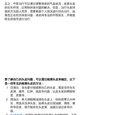
总之，中医治疗可以通过调整身体的气血状况，改善头发
的生长环境，以帮助掉发问题的解决。但是，治疗头发掉
落的方法因人而异，需要根据个人情况进行综合治疗。如
果您正在经历掉发问题，请咨询专业的中医医生，并根据
医生的指导进行治疗。
要了解自己的头皮问题，可以通过检测头皮来确定。以下
是一些常见的检测头皮的方法：
目测法：首先要仔细观察自己的头皮，看是否存在头
皮屑、瘙痒、红肿、脱发等问题，以及头发的稠密程
度、质量等。
滴油法：将几滴植物油滴在头皮上，轻轻按摩几分钟
后，用温水洗净头发。如果头皮出现油腻、屑痕、瘙
痒等症状，就可能存在头皮屑、油脂分泌过多等问
题。
PH值检测
：使用PH值测试仪检测头皮的酸碱值，正常