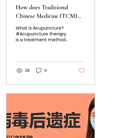
How does Traditional
Chinese Medicine (TCM)
acupuncture improve post
What is Acupuncture?
COVID-19 symptoms?
#Acupuncture therapy
is a treatment method
that stimulates
acupoints through
acupuncture and
moxibustion under the...
38
0