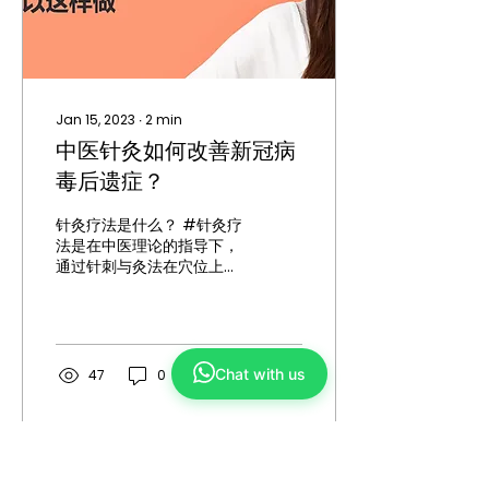
Jan 15, 2023
∙
2
min
中医针灸如何改善新冠病
毒后遗症？
针灸疗法是什么？ #针灸疗
法是在中医理论的指导下，
通过针刺与灸法在穴位上进
行刺激以达到防治疾病作用
的一种治疗方法。针灸疗法
具有广泛的适应症，在提高
抗病能力、镇静、镇痛等方
面有显著的效果，且操作简
Chat with us
47
0
便、费用经济。 针灸疗法有
什么作用？ ·...
Load More