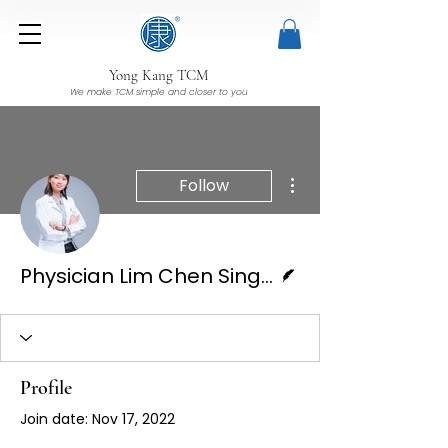
Yong Kang TCM
We make TCM simple and closer to you
More actions
Follow
Writer
Physician Lim Chen Sing | 林晨欣
Profile
Join date: Nov 17, 2022