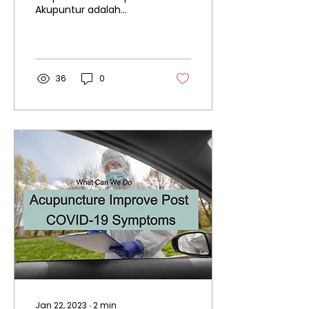
Akupuntur adalah
COVID-19?
kaedah rawatan yang
merangsang titik
akupuntur melalui
akupuntur dan
moksibasi di...
36
0
Jan 22, 2023
∙
2
min