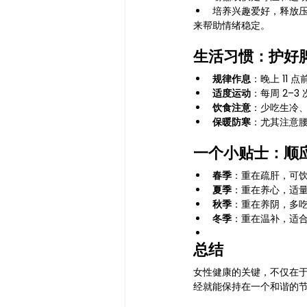
培养兴趣爱好，释放
来帮助情绪稳定。
生活习惯：护好
规律作息
：晚上 11
适度运动
：每周 2–
饮食注意
：少吃生冷
保暖防寒
：尤其注意
一个小贴士：顺
春季
：重在疏肝，可
夏季
：重在养心，适
秋季
：重在养阴，多
冬季
：重在温补，适
总结
女性健康的关键，不仅在于
经就能保持在一个和谐的