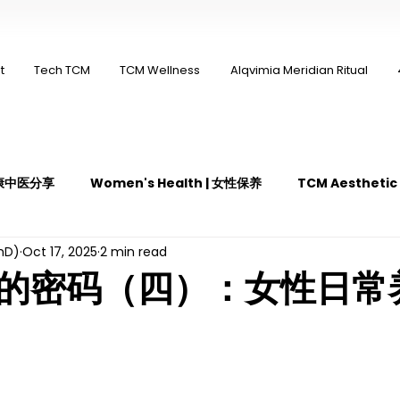
t
Tech TCM
TCM Wellness
Alqvimia Meridian Ritual
 永康中医分享
Women's Health | 女性保养
TCM Aestheti
PhD)
Oct 17, 2025
2 min read
医疼痛管理
TCM Dietary | 中医饮食
Cupping | 拔罐
的密码（四）：女性日常
y | 中医冲击波疗法
YK Wellness Supplements | 永康保健胶囊
Guasha | 中医 刮痧
针灸 Acupuncture
有氧拔罐 OxyC