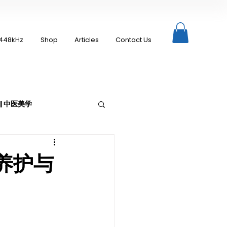
448kHz
Shop
Articles
Contact Us
c | 中医美学
养护与
Moxibustion | 艾灸
up