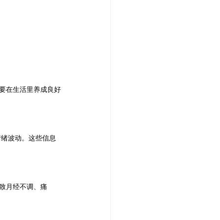
 | 头发重生护理
reatment 中医耳疗
只要在生活里养成良好
普拉提
情绪波动。这些信息
导致月经不调、痛