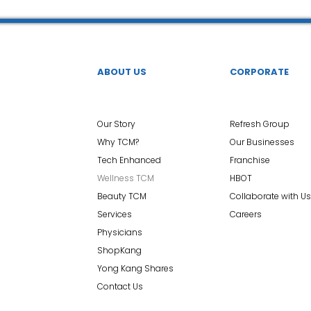
ABOUT US
CORPORATE
Our Story
Refresh Group
Why TCM?
Our Businesses
Tech Enhanced
Franchise
Wellness TCM
HBOT
Beauty TCM
Collaborate with Us
Services
Careers
Physicians
ShopKang
Yong Kang Shares
Contact Us