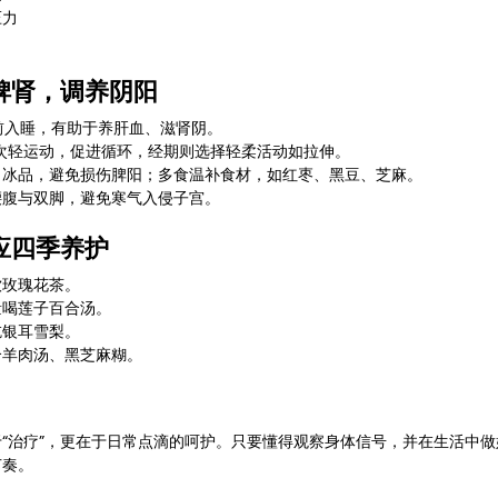
压力
脾肾，调养阴阳
 点前入睡，有助于养肝血、滋肾阴。
3 次轻运动，促进循环，经期则选择轻柔活动如拉伸。
、冰品，避免损伤脾阳；多食温补食材，如红枣、黑豆、芝麻。
腰腹与双脚，避免寒气入侵子宫。
应四季养护
饮玫瑰花茶。
量喝莲子百合汤。
吃银耳雪梨。
合羊肉汤、黑芝麻糊。
“治疗”，更在于日常点滴的呵护。只要懂得观察身体信号，并在生活中
节奏。