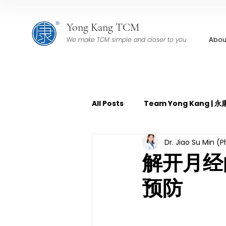
Yong Kang TCM
Abou
We make TCM simple and closer to you
All Posts
Team Yong Kang |
Dr. Jiao Su Min (
TCM Pain Management | 中
解开月经
预防
TCM Acoustic Wave Therap
TCM Tuina | 中医推拿
TCM 