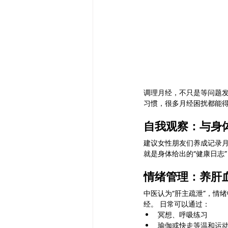
Magnetic Slimming | 磁疗瘦身
Testimonial | 见证
O2 Pri
调理月经，不只是等问题发
习惯，很多月经困扰都能
FAWT l 聚焦式冲击波
BTL S
自我观察：与身
建议女性朋友们养成记录
就是身体给出的“健康日志
Kid Tuina l 小儿推拿
Physi
情绪管理：养肝
中医认为“肝主疏泄”，情
经。 日常可以通过：
冥想、呼吸练习
瑜伽或快走等温和运