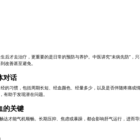
护理
Bojin Treatment | 拨筋护理
TCM Hair Regrowth
me l 高压氧
Microwave Therapy 微波治疗
TCM Ear T
生后才去治疗，更重要的是日常的预防与养护。中医讲究“未病先防”，
得到改善甚至避免。
pinal Decompression l 脊椎解压
Reformer Pilates l 康复
体对话
月经的习惯，包括周期长短、经血颜色、经量多少，以及是否伴随疼痛或
”，有助于发现潜在问题。
otherapy 物理治疗
East-Meets-West
血的关键
绪畅达才能气机顺畅。长期压抑、焦虑或暴躁，都会影响肝气运行，进而
动