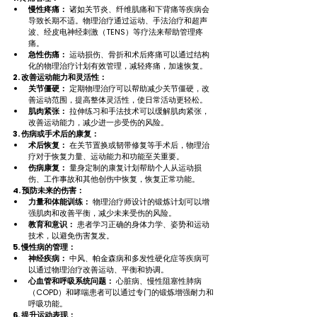
慢性疼痛：
 诸如关节炎、纤维肌痛和下背痛等疾病会
导致长期不适。物理治疗通过运动、手法治疗和超声
波、经皮电神经刺激（TENS）等疗法来帮助管理疼
痛。
急性伤痛：
 运动损伤、骨折和术后疼痛可以通过结构
化的物理治疗计划有效管理，减轻疼痛，加速恢复。
2. 改善运动能力和灵活性：
关节僵硬：
 定期物理治疗可以帮助减少关节僵硬，改
善运动范围，提高整体灵活性，使日常活动更轻松。
肌肉紧张：
 拉伸练习和手法技术可以缓解肌肉紧张，
改善运动能力，减少进一步受伤的风险。
3. 伤病或手术后的康复：
术后恢复：
 在关节置换或韧带修复等手术后，物理治
疗对于恢复力量、运动能力和功能至关重要。
伤病康复：
 量身定制的康复计划帮助个人从运动损
伤、工作事故和其他创伤中恢复，恢复正常功能。
4. 预防未来的伤害：
力量和体能训练：
 物理治疗师设计的锻炼计划可以增
强肌肉和改善平衡，减少未来受伤的风险。
教育和意识：
 患者学习正确的身体力学、姿势和运动
技术，以避免伤害复发。
5. 慢性病的管理：
神经疾病：
 中风、帕金森病和多发性硬化症等疾病可
以通过物理治疗改善运动、平衡和协调。
心血管和呼吸系统问题：
 心脏病、慢性阻塞性肺病
（COPD）和哮喘患者可以通过专门的锻炼增强耐力和
呼吸功能。
6. 提升运动表现：