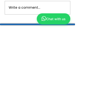
Write a comment...
Chat with us
Yong Kang TCM
We make TCM simple and closer to you
ABOUT US
Our Story
Why TCM?
Tech Enhanced
Wellness TCM
Beauty TCM
Services
Physicians
ShopKang
Yong Kang Shares
Contact Us
CORPORATE