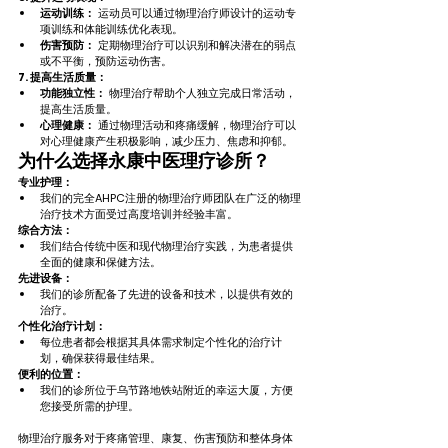
运动训练：
 运动员可以通过物理治疗师设计的运动专
项训练和体能训练优化表现。
伤害预防：
 定期物理治疗可以识别和解决潜在的弱点
或不平衡，预防运动伤害。
7. 提高生活质量：
功能独立性：
 物理治疗帮助个人独立完成日常活动，
提高生活质量。
心理健康：
 通过物理活动和疼痛缓解，物理治疗可以
对心理健康产生积极影响，减少压力、焦虑和抑郁。
为什么选择永康中医理疗诊所？
专业护理：
我们的完全AHPC注册的物理治疗师团队在广泛的物理
治疗技术方面受过高度培训并经验丰富。
综合方法：
我们结合传统中医和现代物理治疗实践，为患者提供
全面的健康和保健方法。
先进设备：
我们的诊所配备了先进的设备和技术，以提供有效的
治疗。
个性化治疗计划：
每位患者都会根据其具体需求制定个性化的治疗计
划，确保获得最佳结果。
便利的位置：
我们的诊所位于乌节路地铁站附近的幸运大厦，方便
您接受所需的护理。
物理治疗服务对于疼痛管理、康复、伤害预防和整体身体