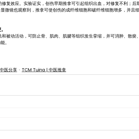
的修复效应。实验证实，创伤早期推拿可引起组织出血，对修复不利；后
子显微镜也观察到，推拿可使创伤的成纤维细胞和破纤维细胞增多，并且
。
硬。
法和被动活动，可防止骨、肌肉、肌腱等组织发生挛缩，并可消肿、散瘀
功能。
永康中医分享
TCM Tuina | 中医推拿