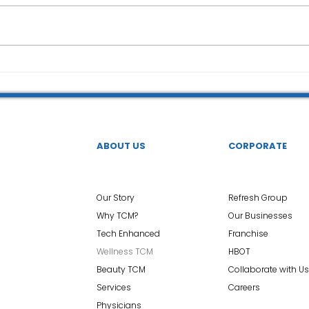
ABOUT US
CORPORATE
Our Story
Refresh Group
Why TCM?
Our Businesses
Tech Enhanced
Franchise
Wellness TCM
HBOT
Beauty TCM
Collaborate with Us
Services
Careers
Physicians