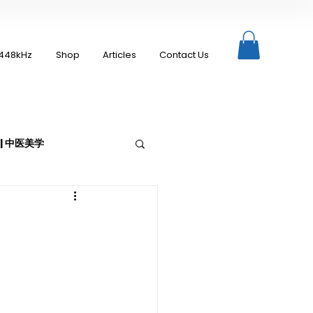
448kHz
Shop
Articles
Contact Us
c | 中医美学
Moxibustion | 艾灸
up