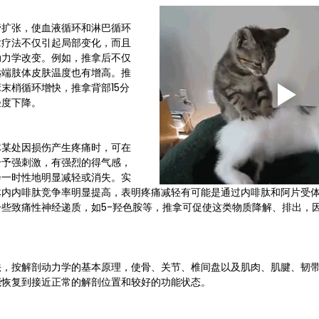
管扩张，使血液循环和淋巴循环
拿疗法不仅引起局部变化，而且
动力学改变。例如，推拿后不仅
远端肢体皮肤温度也有增高。推
末梢循环增快，推拿背部15分
轻度下降。
体某处因损伤产生疼痛时，可在
给予强刺激，有强烈的得气感，
会一时性地明显减轻或消失。实
体内内啡肽竞争率明显提高，表明疼痛减轻有可能是通过内啡肽和阿片受
些致痛性神经递质，如5-羟色胺等，推拿可促使这类物质降解、排出，
法，按解剖动力学的基本原理，使骨、关节、椎间盘以及肌肉、肌腱、韧
能恢复到接近正常的解剖位置和较好的功能状态。