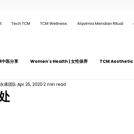
t
Tech TCM
TCM Wellness
Alqvimia Meridian Ritual
 永康中医分享
Women's Health | 女性保养
TCM Aestheti
ng永康团队
Apr 25, 2020
2 min read
医疼痛管理
TCM Dietary | 中医饮食
Cupping | 拔罐
处
y | 中医冲击波疗法
YK Wellness Supplements | 永康保健胶囊
Guasha | 中医 刮痧
针灸 Acupuncture
有氧拔罐 OxyC