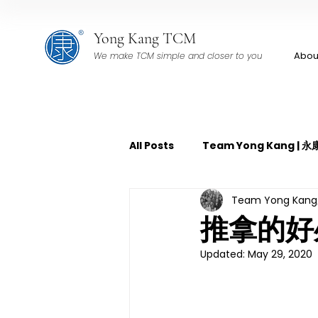
Yong Kang TCM
Abou
We make TCM simple and closer to you
All Posts
Team Yong Kang |
Team Yong Ka
TCM Pain Management | 中
推拿的好
Updated:
May 29, 2020
TCM Acoustic Wave Therap
TCM Tuina | 中医推拿
TCM 