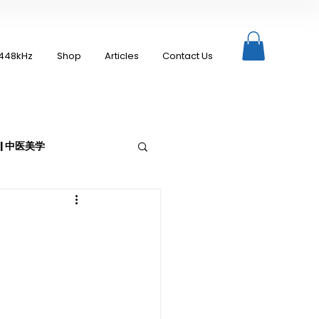
448kHz
Shop
Articles
Contact Us
c | 中医美学
Moxibustion | 艾灸
up