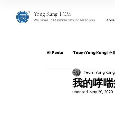
Yong Kang TCM
Abou
We make TCM simple and closer to you
All Posts
Team Yong Kang |
Team Yong Ka
TCM Pain Management | 中
我的哮喘
Updated:
May 29, 2020
TCM Acoustic Wave Therap
TCM Tuina | 中医推拿
TCM 