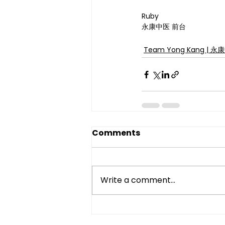
Ruby
永康中医 前台
Team Yong Kang | 
Comments
Write a comment...