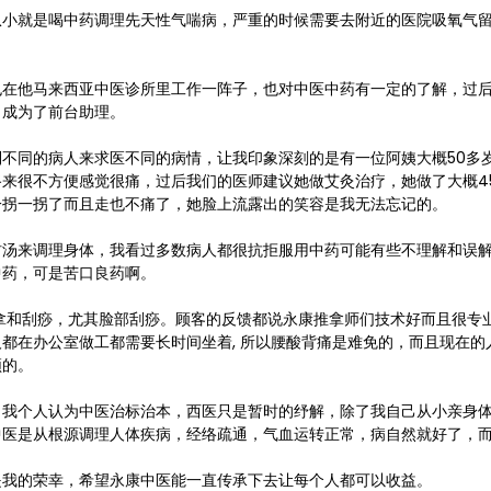
从小就是喝中药调理先天性气喘病，严重的时候需要去附近的医院吸氧气
也在他马来西亚中医诊所里工作一阵子，也对中医中药有一定的了解，过
，成为了前台助理。
不同的病人来求医不同的病情，让我印象深刻的是有一位阿姨大概50多
来很不方便感觉很痛，过后我们的医师建议她做艾灸治疗，她做了大概4
一拐一拐了而且走也不痛了，她脸上流露出的笑容是我无法忘记的。
材汤来调理身体，我看过多数病人都很抗拒服用中药可能有些不理解和误
中药，可是苦口良药啊。
拿和刮痧，尤其脸部刮痧。
顾客的反馈都说
永康推拿师们技术好而且很专
都在办公室做工都需要长时间坐着, 所以腰酸背痛是难免的，而且现在的
须的。
，我个人认为中医治标治本，西医只是暂时的纾解，除了我自己从小亲身
中医是从根源调理人体疾病，经络疏通，气血运转正常，病自然就好了，
是我的荣幸，希望永康中医能一直传承下去让每个人都可以收益。