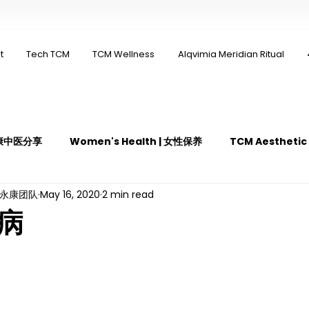
t
Tech TCM
TCM Wellness
Alqvimia Meridian Ritual
 永康中医分享
Women's Health | 女性保养
TCM Aestheti
ng永康团队
May 16, 2020
2 min read
医疼痛管理
TCM Dietary | 中医饮食
Cupping | 拔罐
病
y | 中医冲击波疗法
YK Wellness Supplements | 永康保健胶囊
Guasha | 中医 刮痧
针灸 Acupuncture
有氧拔罐 OxyC