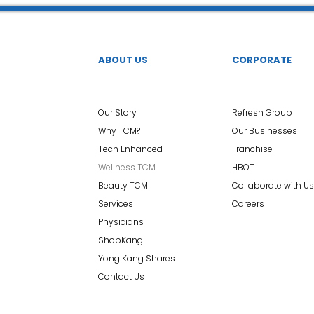
ABOUT US
CORPORATE
Our Story
Refresh Group
Why TCM?
Our Businesses
Tech Enhanced
Franchise
Wellness TCM
HBOT
Beauty TCM
Collaborate with Us
Services
Careers
Physicians
ShopKang
Yong Kang Shares
Contact Us