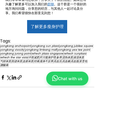
兴趣了解更多可以加入我们的
群聊
。这个群是一个很好的
地方询问问题，分享您的经历，与其他人一起讨论及分
享。我们希望很快在那里见到您！
了解更多瘦身护理
Tags:
yongkang anchorpoint
yongkang sun plaza
yongkang jubilee square
yongkang vivocity
yongkang limbang mall
yongkang yew tee point
yongkang jurong point
refresh plaza singapore
refresh sunplaza
refresh the star vista
中医减肥
纤川瘦身护理
备孕
湿热体质
痰湿体质
气郁体质
阳虚体质
血瘀体质
经痛
瘦身不反弹
高血压
高血糖
高血脂
富贵包
腰酸痛
Chat with us
Comments