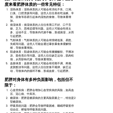
度来看肥胖体质的一些常见特征：
湿热体质：湿热体质的人可能会有消化不良、口渴、
口臭、口腔溃疡等问题。这些人往往喜欢吃油腻、辛
辣、甜食等容易引起体内湿热的食物，导致体重增
加。
痰湿体质：痰湿体质的人往往有胃口不好、口干舌
燥、乏力、思维迟缓等问题。这些人可能会吃得太
多、运动不足，导致体内代谢不畅，形成痰湿，从而
引起肥胖。
气郁体质：气郁体质的人可能会有情绪低落、易怒、
失眠等问题。这些人可能会通过暴饮暴食来缓解情
绪，导致体重增加。
阳虚体质：阳虚体质的人可能会有腰膝酸软、手脚冰
凉、面色苍白等问题。这些人往往缺乏运动，肌肉松
弛，从而影响代谢，导致体重增加。
血瘀体质：血瘀体质的人可能会有经期不调、疼痛、
皮肤黯淡等问题。这些人往往饮食不规律、缺乏运
动，导致体内的循环不畅，形成血瘀，引起肥胖。
肥胖对身体有多种负面影响，包括但不
限于：
心血管疾病：肥胖会增加心血管疾病的风险，如高血
压、冠心病、中风等。
糖尿病：肥胖是糖尿病的主要风险因素之一，特别是2
型糖尿病。
呼吸系统问题：肥胖会导致呼吸困难、睡眠呼吸暂停
综合症、哮喘等呼吸系统问题。