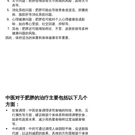
关节问题：肥胖会增加骨关节疾病的风险，如骨关节
炎等。
消化系统问题：肥胖可能会导致胃食道逆流、胆囊疾
病、脂肪肝等消化系统问题。
心理健康问题：肥胖也可能对个人心理健康造成影
响，如自尊心受损、社交回避、抑郁等。
其他：肥胖还可能增加癌症、不育、皮肤疾病等多种
健康问题的风险。
因此，保持适当的体重和身体健康非常重要。
中医对于肥胖的治疗主要包括以下几个
方面：
饮食调理：中医饮食调理讲究食物的性味、寒热、五
行属性等方面，建议根据个体体质和病情调整饮食，
如多吃蔬菜水果、减少高热量食物和过度油腻食物
等。
中药调理：中药可通过调理人体阴阳平衡，促进新陈
代谢，以达到减肥的效果。具体的方剂需根据个体体