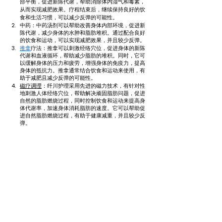
部平衡，促进新陈代谢，帮助消除体内湿气和毒素，
从而实现减肥效果。疗程结束后，继续保持良好的饮
食和生活习惯，可以减少反弹的可能性。
中药：中药汤剂可以帮助改善身体内部环境，促进新
陈代谢，减少身体的水肿和脂肪堆积。通过配合良好
的饮食和运动，可以实现减肥效果，并且较少反弹。
推拿
疗法：推拿可以刺激经络穴位，促进身体的新陈
代谢和血液循环，帮助减少脂肪的堆积。同时，它可
以缓解身体的压力和疲劳，增强身体的免疫力，提高
身体的抵抗力。推拿通常结合饮食和运动来使用，有
助于减肥且减少反弹的可能性。
磁疗调理
：纤川护理采用先进的磁力技术，有针对性
地刺激人体经络穴位，帮助解决顽固脂肪问题，促进
自然的脂肪燃烧过程，同时控制饮食和运动来提高身
体代谢率，加速身体消耗脂肪的速度。它可以帮助促
进自然脂肪燃烧过程，有助于健康减重，并且较少反
弹。