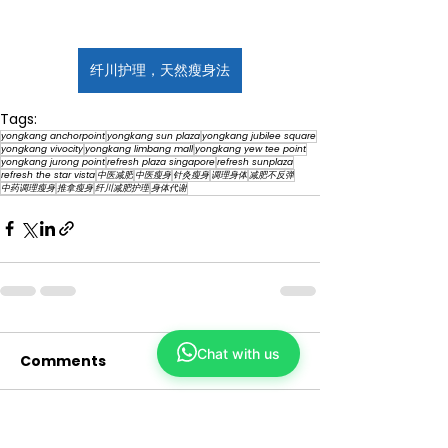
纤川护理，天然瘦身法
Tags:
yongkang anchorpoint
yongkang sun plaza
yongkang jubilee square
yongkang vivocity
yongkang limbang mall
yongkang yew tee point
yongkang jurong point
refresh plaza singapore
refresh sunplaza
refresh the star vista
中医减肥
中医瘦身
针灸瘦身
调理身体
减肥不反弹
中药调理瘦身
推拿瘦身
纤川减肥护理
身体代谢
Chat with us
Comments
Write a comment...