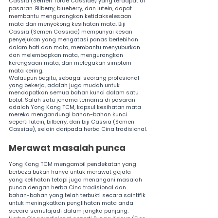
Cassia (Semen Torae Cassiae) yang terdapat di 
pasaran. Bilberry, blueberry, dan lutein, dapat 
membantu mengurangkan ketidakselesaan 
mata dan menyokong kesihatan mata. Biji 
Cassia (Semen Cassiae) mempunyai kesan 
penyejukan yang mengatasi panas berlebihan 
dalam hati dan mata, membantu menyuburkan 
dan melembapkan mata, mengurangkan 
kerengsaan mata, dan melegakan simptom 
mata kering.
Walaupun begitu, sebagai seorang profesional 
yang bekerja, adalah juga mudah untuk 
mendapatkan semua bahan kunci dalam satu 
botol. Salah satu jenama ternama di pasaran 
adalah Yong Kang TCM, kapsul kesihatan mata 
mereka mengandungi bahan-bahan kunci 
seperti lutein, bilberry, dan biji Cassia (Semen 
Cassiae), selain daripada herba Cina tradisional.
Merawat masalah punca
Yong Kang TCM mengambil pendekatan yang 
berbeza bukan hanya untuk merawat gejala 
yang kelihatan tetapi juga menangani masalah 
punca dengan herba Cina tradisional dan 
bahan-bahan yang telah terbukti secara saintifik 
untuk meningkatkan penglihatan mata anda 
secara semulajadi dalam jangka panjang: 