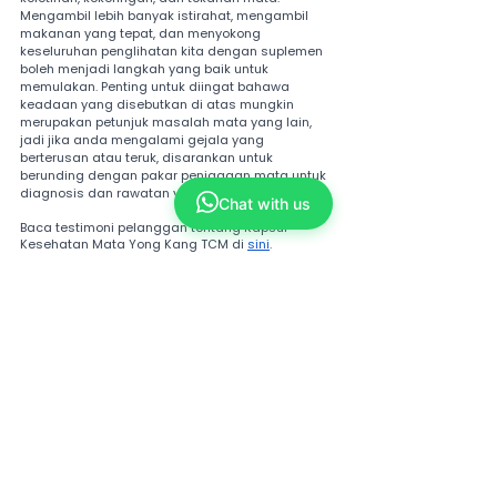
Mengambil lebih banyak istirahat, mengambil 
makanan yang tepat, dan menyokong 
keseluruhan penglihatan kita dengan suplemen 
boleh menjadi langkah yang baik untuk 
memulakan. Penting untuk diingat bahawa 
keadaan yang disebutkan di atas mungkin 
merupakan petunjuk masalah mata yang lain, 
jadi jika anda mengalami gejala yang 
berterusan atau teruk, disarankan untuk 
berunding dengan pakar penjagaan mata untuk 
diagnosis dan rawatan yang sewajarnya.
Chat with us
Baca testimoni pelanggan tentang Kapsul 
Kesehatan Mata Yong Kang TCM di 
sini
.
Tags:
ShopKang
masalah mata
keletihan mata
ketegangan mata
mata suplemen
suplemen kesihatan mata