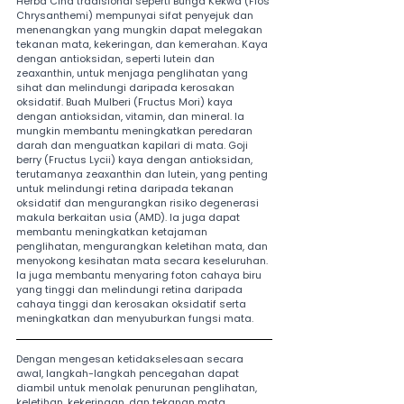
Herba Cina tradisional seperti Bunga Kekwa (Flos 
Chrysanthemi) mempunyai sifat penyejuk dan 
menenangkan yang mungkin dapat melegakan 
tekanan mata, kekeringan, dan kemerahan. Kaya 
dengan antioksidan, seperti lutein dan 
zeaxanthin, untuk menjaga penglihatan yang 
sihat dan melindungi daripada kerosakan 
oksidatif. Buah Mulberi (Fructus Mori) kaya 
dengan antioksidan, vitamin, dan mineral. Ia 
mungkin membantu meningkatkan peredaran 
darah dan menguatkan kapilari di mata. Goji 
berry (Fructus Lycii) kaya dengan antioksidan, 
terutamanya zeaxanthin dan lutein, yang penting 
untuk melindungi retina daripada tekanan 
oksidatif dan mengurangkan risiko degenerasi 
makula berkaitan usia (AMD). Ia juga dapat 
membantu meningkatkan ketajaman 
penglihatan, mengurangkan keletihan mata, dan 
menyokong kesihatan mata secara keseluruhan. 
Ia juga membantu menyaring foton cahaya biru 
yang tinggi dan melindungi retina daripada 
cahaya tinggi dan kerosakan oksidatif serta 
meningkatkan dan menyuburkan fungsi mata.
Dengan mengesan ketidakselesaan secara 
awal, langkah-langkah pencegahan dapat 
diambil untuk menolak penurunan penglihatan, 
keletihan, kekeringan, dan tekanan mata. 