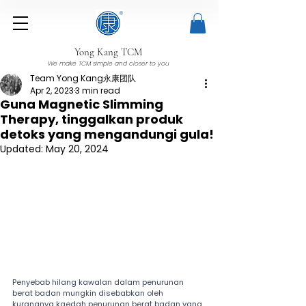
Yong Kang TCM
We make TCM simple and closer to you
Team Yong Kang永康团队
Apr 2, 2023
3 min read
Guna Magnetic Slimming
Therapy, tinggalkan produk
detoks yang mengandungi gula!
Updated:
May 20, 2024
Penyebab hilang kawalan dalam penurunan 
berat badan mungkin disebabkan oleh 
kurangnya kaedah penurunan berat badan yang 