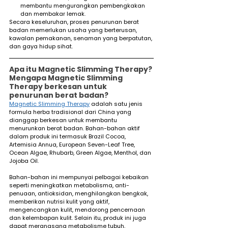
membantu mengurangkan pembengkakan 
dan membakar lemak.
Secara keseluruhan, proses penurunan berat 
badan memerlukan usaha yang berterusan, 
kawalan pemakanan, senaman yang berpatutan, 
dan gaya hidup sihat.
Apa itu Magnetic Slimming Therapy? 
Mengapa Magnetic Slimming 
Therapy berkesan untuk 
penurunan berat badan?
Magnetic Slimming Therapy
 adalah satu jenis 
formula herba tradisional dari China yang 
dianggap berkesan untuk membantu 
menurunkan berat badan. Bahan-bahan aktif 
dalam produk ini termasuk Brazil Cocoa, 
Artemisia Annua, European Seven-Leaf Tree, 
Ocean Algae, Rhubarb, Green Algae, Menthol, dan 
Jojoba Oil.
Bahan-bahan ini mempunyai pelbagai kebaikan 
seperti meningkatkan metabolisma, anti-
penuaan, antioksidan, menghilangkan bengkak, 
memberikan nutrisi kulit yang aktif, 
mengencangkan kulit, mendorong pencernaan 
dan kelembapan kulit. Selain itu, produk ini juga 
dapat merangsang metabolisme tubuh, 