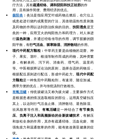
灸法在穴位上进行刺激以达到防治疾病作用的一种治
疗方法，其有
疏通经络、调和阴阳和扶正祛邪
的作
用，且有操作简便、费用经济的优点。
极阳灸
：
灸法是指应用艾叶或药物点燃后，在穴位上
或患处进行烧灼或熏熨的疗法，其借助温热性质刺激
及药物的作用以达到防治疾病的目的。
扶阳透灸
是艾
灸的一种，应用艾火的纯阳热力和药理力，对人体进
行
温热刺激
，并通过经络传导的作用，调节脏腑的阴
阳平衡，有
行气活血、驱寒除湿、消肿散结
的作用。
现代中药配方颗粒：
中草药主要是由植物的花蕾、种
子、果实、茎叶、根须等制作而成的药物，其种类繁
多，有解表药、泻下药、消食药、理气药、温里药
等。中医根据辨证论治的原则，选择合适的药物后，
根据配伍原则进行配伍，形成中药处方。
现代中药配
方颗粒
是一种免煎中药颗粒剂，有速溶、随症加减、
携带方便的优点，并与传统汤剂疗效相当。
有氧活罐
：
传统拔罐法又称为拔火罐，主要操作方式
是根据患者的情况选取相应的部位，运用真空罐扣压
其上，以达到行气活血止痛、消肿散结、退热除湿、
祛风散寒等作用。
有氧活罐
是一种结合了
有节奏负
压、负离子注入和高频振动的全新拔罐技术
，有解压
和放松全身的作用，其亦有疏通经络、活血化瘀、增
强免疫力和温通散寒的作用，能有效改善亚健康的症
状。