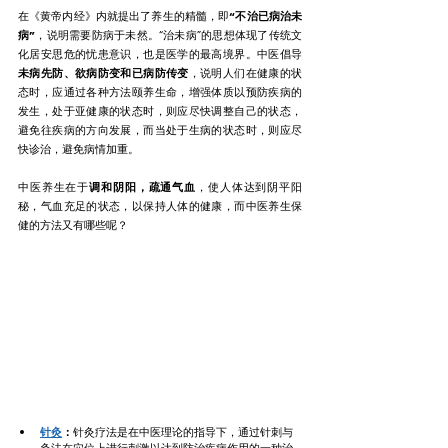
在《黄帝内经》内就提出了养生的精髓，即
“不治已病治未
病”
，说明需要防病于未然。“治未病”的思想体现了传统文
化居安思危的忧患意识，也是医学的最高境界。中医倡导
未病先防、欲病防变和已病防传变
，说明人们在健康的状
态时，应通过各种方法颐养生命，增强体质以预防疾病的
发生，处于亚健康的状态时，则应尽快调整自己的状态，
避免往疾病的方向发展，而当处于生病的状态时，则应尽
快诊治，避免病情加重。
中医养生在于
调和阴阳，疏通气血
，使人体达到阴平阳
秘，气血充足的状态，以保持人体的健康，而中医养生保
健的方法又有哪些呢？
针灸
：
针灸疗法是在中医理论的指导下，通过针刺与