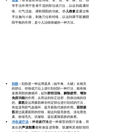
推拿
：
推拿是医师运用推、拿、按、摩、揉、捏、拍
等手法作用于患者不适的部位或穴位，以达到疏通经
络、行气活血、调和阴阳的功效。
小儿推拿
是通过将
手法施与小孩，刺激穴位和经络，以达到调节脏腑阴
阳平衡的作用，是小儿治病保健的一种方法。
刮痧
：
刮痧是一种运用器具（如牛角、火罐）在相关
的部位、经络或穴位上进行刮拭的一种疗法，能有效
改善局部的微循环，起到
舒经活络、解除疲劳、增加
免疫功能
的作用，从而达到扶正祛邪，防病治病的目
的。
拨筋
是运用拨筋棒在特定部位进行刮拭的疗法，
有促进局部气血循环、提升新陈代谢的作用。
面部拨
筋
通过疏通面部的经络，能达到提亮肤色、淡化黑色
素、收缩毛孔、抗皱纹、提拉紧致肌肤的效果。
冲击波疗法
：冲击波疗法
是一种新型的医疗设备，所
发出的
声波能量
能有效促进骨骼、肌腱和其他软组织