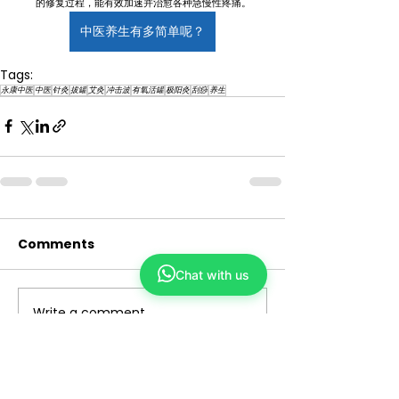
的修复过程，能有效加速并治愈各种急慢性疼痛。
中医养生有多简单呢？
Tags:
永康中医
中医
针灸
拔罐
艾灸
冲击波
有氧活罐
极阳灸
刮痧
养生
Comments
Chat with us
Write a comment...