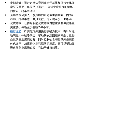
定期锻炼：进行定期体育活动对于减重和保持整体健
康至关重要。每天至少进行30分钟中度强度的锻炼，
如快走、骑车或游泳。
足够的水分摄入：饮足够的水对减重很重要，因为它
有助于排出毒素，减少食欲。每天喝至少8-10杯水。
优质睡眠：获得足够的优质睡眠对减重和整体健康至
关重要。每晚至少要睡7-8小时。
磁疗减肥
：纤川磁疗采用先进的磁力技术，有针对性
地刺激人体经络穴位，帮助解决顽固脂肪问题，促进
自然的脂肪燃烧过程，同时控制饮食和运动来提高身
体代谢率，加速身体消耗脂肪的速度。它可以帮助促
进自然脂肪燃烧过程，有助于健康减重。