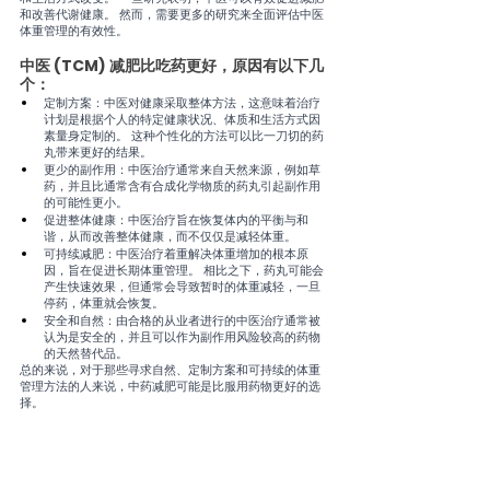
和改善代谢健康。 然而，需要更多的研究来全面评估中医
体重管理的有效性。
中医 (TCM) 减肥比吃药更好，原因有以下几
个：
定制方案：中医对健康采取整体方法，这意味着治疗
计划是根据个人的特定健康状况、体质和生活方式因
素量身定制的。 这种个性化的方法可以比一刀切的药
丸带来更好的结果。
更少的副作用：中医治疗通常来自天然来源，例如草
药，并且比通常含有合成化学物质的药丸引起副作用
的可能性更小。
促进整体健康：中医治疗旨在恢复体内的平衡与和
谐，从而改善整体健康，而不仅仅是减轻体重。
可持续减肥：中医治疗着重解决体重增加的根本原
因，旨在促进长期体重管理。 相比之下，药丸可能会
产生快速效果，但通常会导致暂时的体重减轻，一旦
停药，体重就会恢复。
安全和自然：由合格的从业者进行的中医治疗通常被
认为是安全的，并且可以作为副作用风险较高的药物
的天然替代品。
总的来说，对于那些寻求自然、定制方案和可持续的体重
管理方法的人来说，中药减肥可能是比服用药物更好的选
择。