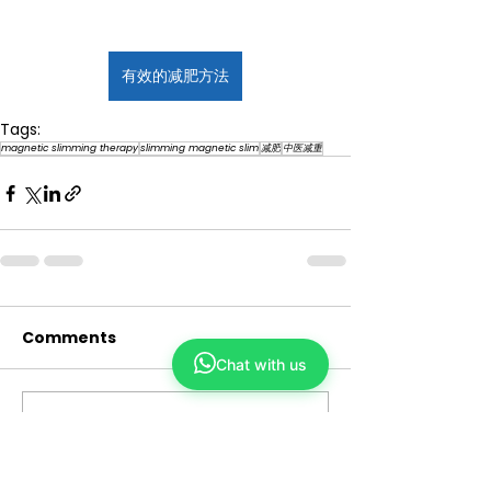
有效的减肥方法
Tags:
magnetic slimming therapy
slimming magnetic slim
减肥
中医减重
Comments
Chat with us
Write a comment...