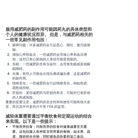
服用减肥药的副作用可能因药丸的具体类型和
个人的健康状况而异。 但是，与减肥药相关的
一些常见副作用包括：
肠胃问题：许多减肥药会引起恶心、呕吐、腹泻或便
秘。
增加心率和血压：一些减肥药会导致心率和血压增
加，这对已有心脏病的人来说可能是危险的。
失眠：一些减肥药含有兴奋剂，会导致失眠或其他睡
眠障碍。
头痛：有些人可能会出现头痛或偏头痛，这是减肥药
的副作用。
情绪变化：一些减肥药会引起情绪变化，例如焦虑、
易怒或抑郁。
肝损伤：某些减肥药与肝损伤有关，可能对已有肝病
的人构成风险。
重要的是要注意，减肥药的安全性和有效性可能有很大差
异，而且其中许多药片不受 FDA 的监管。
减轻体重需要通过平衡饮食和定期运动的结合
来实现。以下是一些提示：
平衡营养饮食：均衡营养的饮食对健康减重至关重
要。这包括摄入各种富含营养素的食物，如水果、蔬
菜、瘦肉和全谷物，同时避免高热量和加工食品。