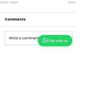
Comments
Write a comment...
Chat with us
Yong Kang TCM
We make TCM simple and closer to you
ABOUT US
Our Story
Why TCM?
Tech Enhanced
Wellness TCM
Beauty TCM
Services