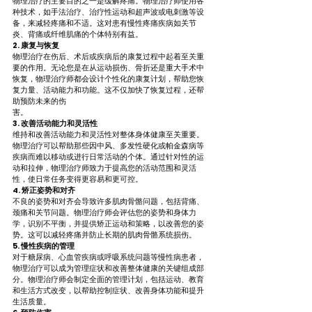
物理治疗的主要目的之一是缓解疼痛。物理治疗师使用各
种技术，如手法治疗、治疗性运动和超声波或电刺激等设
备，来减轻疼痛和不适。这对患有慢性疼痛疾病如关节
炎、背痛或纤维肌痛的个体特别有益。
2. 康复与恢复
物理治疗在伤后、术后或疾病后的康复过程中起着至关重
要的作用。无论您是在从运动损伤、骨折还是重大手术中
恢复，物理治疗师都会设计个性化的康复计划，帮助您恢
复力量、活动能力和功能。这不仅加快了恢复过程，还帮
助预防未来的伤
害。
3. 改善活动能力和灵活性
维持和改善活动能力和灵活性对整体身体健康至关重要。
物理治疗可以帮助那些因中风、多发性硬化或帕金森病等
疾病而难以移动或进行日常活动的个体。通过针对性的运
动和拉伸，物理治疗师致力于提高您的活动范围和灵活
性，使日常任务变得更容易和更可控。
4. 矫正姿势和对齐
不良的姿势和对齐会导致许多肌肉骨骼问题，包括背痛、
颈痛和关节问题。物理治疗师会评估您的姿势和身体力
学，识别不平衡，并提供矫正运动和策略，以改善您的姿
势。这可以减轻疼痛并防止长期的肌肉骨骼系统损伤。
5. 慢性疾病的管理
对于糖尿病、心血管疾病或呼吸系统问题等慢性病患者，
物理治疗可以成为管理症状和改善整体健康的关键组成部
分。物理治疗师会制定全面的管理计划，包括运动、教育
和生活方式改变，以帮助控制症状、改善身体功能和提升
生活质量。