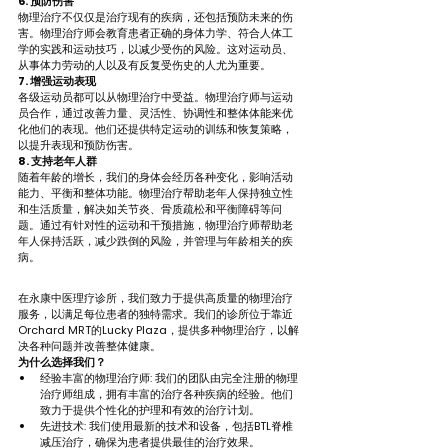
6. 预防伤害
物理治疗不仅仅是治疗现有的疾病，还包括预防未来的伤
害。物理治疗师会教育患者正确的身体力学、符合人体工
学的实践和运动技巧，以减少受伤的风险。这对运动员、
从事体力劳动的人以及有反复受伤史的人尤为重要。
7. 增强运动表现
各级运动员都可以从物理治疗中受益。物理治疗师与运动
员合作，通过改善力量、灵活性、协调性和整体体能来优
化他们的表现。他们还提供特定运动的训练和恢复策略，
以提升表现和预防伤害。
8. 支持老年人群
随着年龄的增长，我们的身体会经历各种变化，影响活动
能力、平衡和整体功能。物理治疗帮助老年人保持独立性
和生活质量，解决如关节炎、骨质疏松和平衡障碍等问
题。通过有针对性的运动和干预措施，物理治疗师帮助老
年人保持活跃，减少跌倒的风险，并管理与年龄相关的疾
病。
在永康中医理疗诊所，我们致力于提供高质量的物理治疗
服务，以满足每位患者的独特需求。我们的诊所位于靠近
Orchard MRT的Lucky Plaza，提供多种物理治疗，以解
决各种问题并改善整体健康。
为什么选择我们？
经验丰富的物理治疗师: 我们的团队由完全注册的物理
治疗师组成，拥有丰富的治疗各种疾病的经验。他们
致力于提供个性化的护理和有效的治疗计划。
先进技术: 我们使用最新的技术和设备，包括BTL脊椎
减压治疗，确保为患者提供最佳的治疗效果。