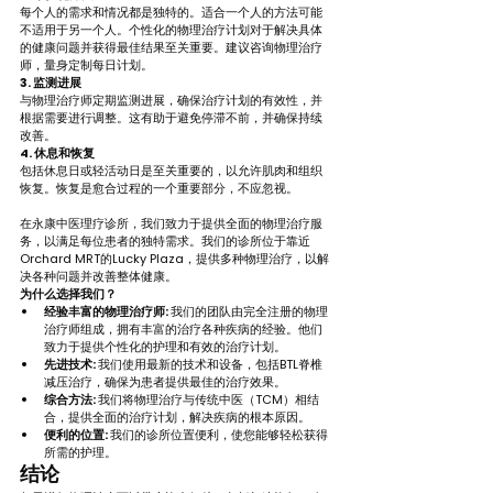
每个人的需求和情况都是独特的。适合一个人的方法可能
不适用于另一个人。个性化的物理治疗计划对于解决具体
的健康问题并获得最佳结果至关重要。建议咨询物理治疗
师，量身定制每日计划。
3. 监测进展
与物理治疗师定期监测进展，确保治疗计划的有效性，并
根据需要进行调整。这有助于避免停滞不前，并确保持续
改善。
4. 休息和恢复
包括休息日或轻活动日是至关重要的，以允许肌肉和组织
恢复。恢复是愈合过程的一个重要部分，不应忽视。
在永康中医理疗诊所，我们致力于提供全面的物理治疗服
务，以满足每位患者的独特需求。我们的诊所位于靠近
Orchard MRT的Lucky Plaza，提供多种物理治疗，以解
决各种问题并改善整体健康。
为什么选择我们？
经验丰富的物理治疗师: 
我们的团队由完全注册的物理
治疗师组成，拥有丰富的治疗各种疾病的经验。他们
致力于提供个性化的护理和有效的治疗计划。
先进技术: 
我们使用最新的技术和设备，包括BTL脊椎
减压治疗，确保为患者提供最佳的治疗效果。
综合方法: 
我们将物理治疗与传统中医（TCM）相结
合，提供全面的治疗计划，解决疾病的根本原因。
便利的位置: 
我们的诊所位置便利，使您能够轻松获得
所需的护理。
结论