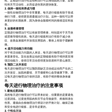
程。定期进行治疗性运动和治疗可以增强肌肉力量、柔韧
性和关节活动性，从而促进伤害的更快恢复。
2. 保持一致性和养成习惯
一致性在物理治疗中非常重要。每天进行锻炼有助于形成
例行习惯，使得更容易遵循治疗计划。这种一致性可以带
来更好的长期效果，因为身体会随着时间的推移适应和改
善。
3. 改善疼痛管理
定期进行物理治疗可以有效管理疼痛，特别是对于关节炎
或背痛等慢性疾病。每天进行锻炼和治疗有助于减少炎
症、改善血液循环并加强支撑肌肉，整体上有助于缓解疼
痛。
4. 提升活动能力和功能
对于有活动能力问题的人来说，每天进行物理治疗可以带
来显著变化。旨在改善运动的定期锻炼有助于维持甚至增
强活动能力，使得日常活动变得更加容易和不那么痛苦。
5. 预防二次并发症
每天进行物理治疗可以预防因缺乏活动或运动而产生的二
次并发症，如肌肉萎缩、关节僵硬和心血管健康下降。通
过每天进行物理治疗保持活跃，有助于维持整体身体健
康。
每天进行物理治疗的注意事项
1. 避免过度训练
虽然每天进行物理治疗可以带来好处，但重要的是要避免
过度训练。过度使用肌肉和关节会导致疲劳、疼痛和潜在
伤害。遵循由合格物理治疗师设计的平衡计划，确保正确
和安全地进行锻炼，是非常必要的。
2. 个性化方法