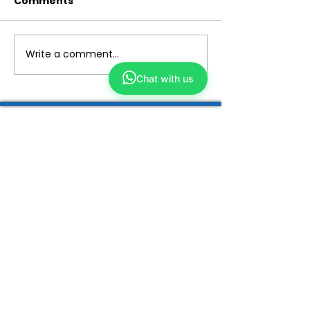
Comments
Write a comment...
Chat with us
Yong Kang TCM
We make TCM simple and closer to you
ABOUT US
Our Story
Why TCM?
Tech Enhanced
Wellness TCM
Beauty TCM
Services
Physicians
ShopKang
Yong Kang Shares