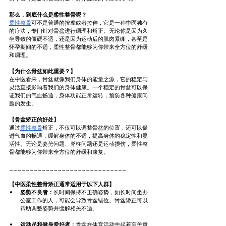
那么，到底什么是柔性整骨呢？
柔性整骨
可不是普通的按摩或者拉伸，它是一种中医独有
的疗法，专门针对骨盆进行调理和矫正。无论你是因为久
坐导致的僵硬不适，还是因为运动后的肌肉紧绷，甚至是
怀孕期间的不适，柔性整骨都能够为你带来全方位的舒缓
和调理。
【为什么骨盆如此重要？】
在中医看来，骨盆就像我们身体的能量之源，它的稳定与
灵活直接影响着我们的身体健康。一个稳定的骨盆可以保
证我们的气血畅通，身体功能正常运转，预防各种健康问
题的发生。
【骨盆矫正的好处】
通过
柔性整骨
矫正，不仅可以调整骨盆的位置，还可以促
进气血的畅通，缓解身体的不适，提高身体的稳定性和灵
活性。无论是姿势问题、脊柱问题还是运动损伤，柔性整
骨都能够为你带来全方位的舒缓和康复。
_____________________________
【中医柔性整骨矫正通常适用于以下人群】
姿势不良者：
长时间保持不正确姿势，如长时间坐办
公室工作的人，可能会导致骨盆错位。骨盆矫正可以
帮助调整姿势并缓解相关不适。
运动员和健身爱好者：
骨盆在体育活动中起着至关重