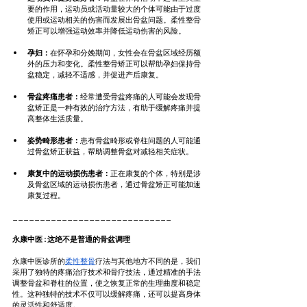
要的作用，运动员或活动量较大的个体可能由于过度
使用或运动相关的伤害而发展出骨盆问题。柔性整骨
矫正可以增强运动效率并降低运动伤害的风险。
孕妇：
在怀孕和分娩期间，女性会在骨盆区域经历额
外的压力和变化。柔性整骨矫正可以帮助孕妇保持骨
盆稳定，减轻不适感，并促进产后康复。
骨盆疼痛患者：
经常遭受骨盆疼痛的人可能会发现骨
盆矫正是一种有效的治疗方法，有助于缓解疼痛并提
高整体生活质量。
姿势畸形患者：
患有骨盆畸形或脊柱问题的人可能通
过骨盆矫正获益，帮助调整骨盆对减轻相关症状。
康复中的运动损伤患者：
正在康复的个体，特别是涉
及骨盆区域的运动损伤患者，通过骨盆矫正可能加速
康复过程。
_____________________________
永康中医 : 这绝不是普通的骨盆调理
永康中医诊所的
柔性整骨
疗法与其他地方不同的是，我们
采用了独特的疼痛治疗技术和骨疗技法，通过精准的手法
调整骨盆和脊柱的位置，使之恢复正常的生理曲度和稳定
性。这种独特的技术不仅可以缓解疼痛，还可以提高身体
的灵活性和舒适度。