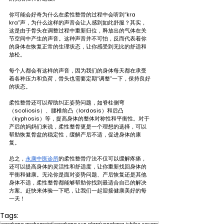
你可能会好奇为什么在柔性整骨的过程中会听到“kra 
kra”声，为什么这样的声音会让人感到如此舒服？其实，
这是由于骨头在调整过程中重新归位，释放出的气体在关
节空间中产生的声音。这种声音并不可怕，反而代表着你
的身体在恢复正常的生理状态，让你感受到无比的舒适和
放松。
每个人都会有这样的声音，因为我们的身体每天都在承受
着各种压力和负荷，骨头也需要定期“调整”一下，保持良好
的状态。
柔性整骨还可以帮助纠正姿势问题，如脊柱侧弯
（scoliosis）、腰椎前凸（lordosis）和后凸
（kyphosis）等，提高身体的整体对称性和平衡性。对于
产后的妈妈们来说，柔性整骨更是一个理想的选择，可以
帮助恢复骨盆的稳定性，缓解产后不适，促进身体的康
复。
总之，
永康中医诊所
的柔性整骨疗法不仅可以缓解疼痛，
还可以提高身体的灵活性和舒适度，让你重新找回身体的
平衡和健康。无论你是面对姿势问题、产后恢复还是其他
身体不适，柔性整骨都能够帮助你找到最适合自己的解决
方案。赶快来体验一下吧，让我们一起迎接健康美好的每
一天！
Tags: