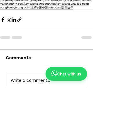
yongkang anchorpoint
yongkang sun plaza
yongkang jubilee square
yongkang vivocity
yongkang limbang mall
yongkang yew tee point
yongkang jurong point
永康中医
中医
osteocare
整骨
盆骨
Comments
Chat with us
Write a comment...
Yong Kang TCM
We make TCM simple and closer to you
ABOUT US