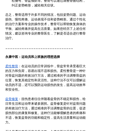
柱侧弯、骨盆倾斜等。整骨可以通过调整骨骼结构，
纠正姿势畸形，减轻相关症状。
总之，整骨适用于许多不同的情况，包括姿势问题、运动
损伤、慢性疼痛、运动表现不佳和姿势畸形。通过个性化
的治疗方案和专业的操作技术，整骨可以帮助恢复身体的
平衡、减轻疼痛并提高生活质量。如果您经历了上述任何
情况，建议咨询专业的整骨医生，了解是否适合进行整骨
治疗。
_____________________________
永康中医：运动员和上班族的理想选择
柔性整骨
：在运动员的日常训练中，骨盆常常承受着巨大
的压力和负荷，容易出现不适和损伤。柔性整骨是一种针
对骨盆问题的有效治疗方法，通过精准的手法调整骨盆的
位置，恢复其稳定性和灵活性。这种疗法不仅可以缓解运
动员的不适，还可以预防运动损伤的发生，提高运动效率
和安全性。
盆骨修复
：扭伤患者往往伴随着盆骨的不稳定和损伤，给
日常生活和运动带来诸多困扰。盆骨修复是针对盆骨问题
的有效治疗方法，通过精准的手法调整盆骨的位置，促进
损伤部位的康复和修复。这种疗法能够缓解患者的疼痛和
不适，恢复盆骨的功能和稳定性，提高生活质量和运动能
力。