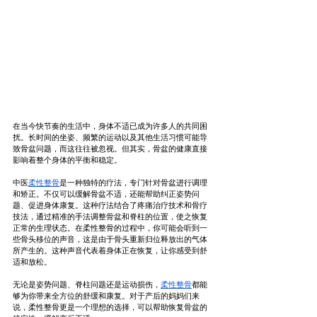
在当今快节奏的生活中，身体不适已成为许多人的共同困
扰。长时间的坐姿、频繁的运动以及其他生活习惯可能导
致骨盆问题，而这往往被忽视。但其实，骨盆的健康直接
影响着整个身体的平衡和稳定。
中医
柔性整骨
是一种独特的疗法，专门针对骨盆进行调理
和矫正。不仅可以缓解骨盆不适，还能帮助纠正姿势问
题、促进身体康复。这种疗法结合了疼痛治疗技术和骨疗
技法，通过精准的手法调整骨盆和脊柱的位置，使之恢复
正常的生理状态。在柔性整骨的过程中，你可能会听到一
些骨头移位的声音，这是由于骨头重新归位释放出的气体
所产生的。这种声音代表着身体正在恢复，让你感受到舒
适和放松。
无论是姿势问题、脊柱问题还是运动损伤，
柔性整骨
都能
够为你带来全方位的舒缓和康复。对于产后的妈妈们来
说，柔性整骨更是一个理想的选择，可以帮助恢复骨盆的