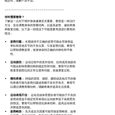
稳定性，缓解产后不适。
_____________________________
何时需要整骨？
了解这一点对于维护身体健康至关重要。整骨是一种治疗
方法，旨在调整身体的骨骼结构，以提高姿势、减轻疼痛
和恢复功能。以下是一些情况下可能需要考虑进行整骨的
情况：
姿势问题：
 长期保持不正确的姿势可能会导致骨盆、
脊柱和其他关节的不良位置，引发姿势问题。整骨可
以帮助调整姿势，使身体保持正确的对称性和平衡
性。
运动损伤：
 运动过程中的意外扭伤、拉伤或其他损伤
可能会影响骨骼结构的稳定性和功能。整骨可以帮助
恢复受损部位的正常位置和功能，加速康复过程。
慢性疼痛：
 持续的背部、颈部、腰部或其他关节的慢
性疼痛可能与姿势问题或骨骼不良对齐有关。整骨可
以通过调整骨骼结构，缓解疼痛并提高生活质量。
运动表现不佳
： 运动员或体育爱好者可能由于不良的
姿势或骨盆不稳定性而表现出运动效率低下或易受伤
的情况。整骨可以帮助优化身体结构，提高运动表现
并降低受伤风险。
姿势畸形：
 先天或后天因素可能导致姿势畸形，如脊