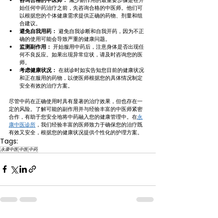
始任何中药治疗之前，先咨询合格的中医师。他们可
以根据您的个体健康需求提供正确的药物、剂量和组
合建议。
避免自我用药：
 避免自我诊断和自我开药，因为不正
确的使用可能会导致严重的健康问题。
监测副作用：
 开始服用中药后，注意身体是否出现任
何不良反应。如果出现异常症状，请及时咨询您的医
师。
考虑健康状况：
 在就诊时如实告知您目前的健康状况
和正在服用的药物，以便医师根据您的具体情况制定
安全有效的治疗方案。
尽管中药在正确使用时具有显著的治疗效果，但也存在一
定的风险。了解可能的副作用并与经验丰富的中医师紧密
合作，有助于您安全地将中药融入您的健康管理中。在
永
康中医诊所
，我们经验丰富的医师致力于确保您的治疗既
有效又安全，根据您的健康状况提供个性化的护理方案。
Tags:
永康中医
中医
中药