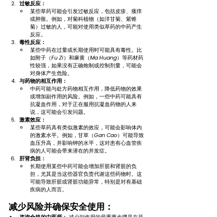
过敏反应：
某些草药可能会引发过敏反应，包括皮疹、瘙痒
或肿胀。例如，对菊科植物（如洋甘菊、紫锥
菊）过敏的人，可能对使用类似草药的中药产生
反应。
毒性反应：
某些中药在过量或长期使用时可能具有毒性。比
如附子（
Fu Zi
）和麻黄（
Ma Huang
）等药材药
性较强，如果没有正确炮制或控制剂量，可能会
对身体产生危险。
与药物的相互作用：
中药可能与处方药物相互作用，降低药物的效果
或增加副作用的风险。例如，一些中药可能具有
抗凝血作用，对于正在服用抗凝血药物的人来
说，这可能会引发问题。
激素效应：
某些草药具有类似激素的效应，可能会影响体内
的激素水平。例如，甘草（
Gan Cao
）可能导致
血压升高，并影响钾的水平，这对患有心血管疾
病的人可能会带来潜在的并发症。
肝肾负担：
长期使用某些中药可能会增加肝脏和肾脏的负
担，尤其是当这些器官负责代谢这些药物时。这
可能导致肝脏或肾脏功能异常，特别是对有基础
疾病的人而言。
减少风险并确保安全使用：
咨询合格的中医师：
 减少副作用的最重要步骤是在开