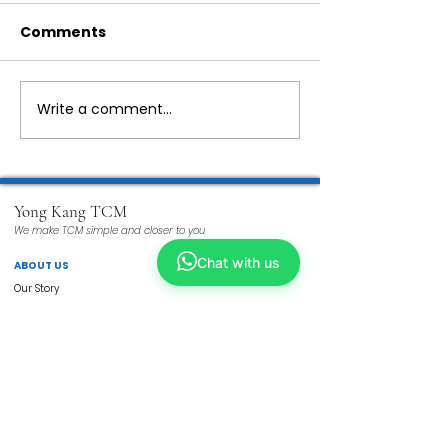
Comments
Write a comment...
Yong Kang TCM
We make TCM simple and closer to you
Chat with us
ABOUT US
Our Story
Why TCM?
Tech Enhanced
Wellness TCM
Beauty TCM
Services
Physicians
ShopKang