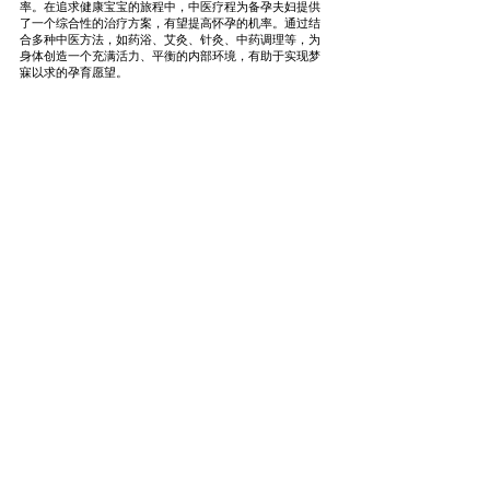
率。在追求健康宝宝的旅程中，中医疗程为备孕夫妇提供
了一个综合性的治疗方案，有望提高怀孕的机率。通过结
合多种中医方法，如药浴、艾灸、针灸、中药调理等，为
身体创造一个充满活力、平衡的内部环境，有助于实现梦
寐以求的孕育愿望。