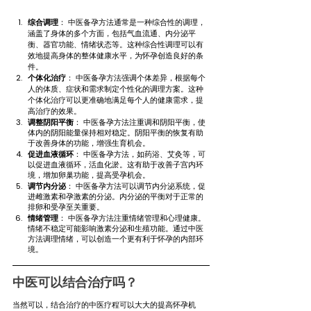
综合调理
： 中医备孕方法通常是一种综合性的调理，
涵盖了身体的多个方面，包括气血流通、内分泌平
衡、器官功能、情绪状态等。这种综合性调理可以有
效地提高身体的整体健康水平，为怀孕创造良好的条
件。
个体化治疗
： 中医备孕方法强调个体差异，根据每个
人的体质、症状和需求制定个性化的调理方案。这种
个体化治疗可以更准确地满足每个人的健康需求，提
高治疗的效果。
调整阴阳平衡
： 中医备孕方法注重调和阴阳平衡，使
体内的阴阳能量保持相对稳定。阴阳平衡的恢复有助
于改善身体的功能，增强生育机会。
促进血液循环
： 中医备孕方法，如药浴、艾灸等，可
以促进血液循环，活血化淤。这有助于改善子宫内环
境，增加卵巢功能，提高受孕机会。
调节内分泌
： 中医备孕方法可以调节内分泌系统，促
进雌激素和孕激素的分泌。内分泌的平衡对于正常的
排卵和受孕至关重要。
情绪管理
： 中医备孕方法注重情绪管理和心理健康。
情绪不稳定可能影响激素分泌和生殖功能。通过中医
方法调理情绪，可以创造一个更有利于怀孕的内部环
境。
中医可以结合治疗吗？
当然可以，结合治疗的中医疗程可以大大的提高怀孕机