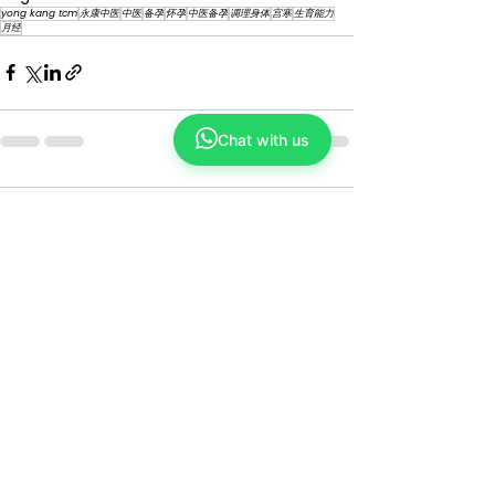
yong kang tcm
永康中医
中医
备孕
怀孕
中医备孕
调理身体
宫寒
生育能力
月经
Chat with us
Comments
Write a comment...
Yong Kang TCM
We make TCM simple and closer to you
ABOUT US