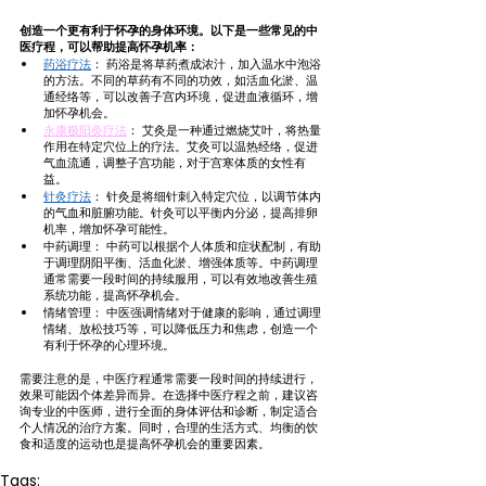
创造一个更有利于怀孕的身体环境。以下是一些常见的中
医疗程，可以帮助提高怀孕机率：
药浴疗法
： 药浴是将草药煮成浓汁，加入温水中泡浴
的方法。不同的草药有不同的功效，如活血化淤、温
通经络等，可以改善子宫内环境，促进血液循环，增
加怀孕机会。
永康极阳灸疗法
： 艾灸是一种通过燃烧艾叶，将热量
作用在特定穴位上的疗法。艾灸可以温热经络，促进
气血流通，调整子宫功能，对于宫寒体质的女性有
益。
针灸疗法
： 针灸是将细针刺入特定穴位，以调节体内
的气血和脏腑功能。针灸可以平衡内分泌，提高排卵
机率，增加怀孕可能性。
中药调理： 中药可以根据个人体质和症状配制，有助
于调理阴阳平衡、活血化淤、增强体质等。中药调理
通常需要一段时间的持续服用，可以有效地改善生殖
系统功能，提高怀孕机会。
情绪管理： 中医强调情绪对于健康的影响，通过调理
情绪、放松技巧等，可以降低压力和焦虑，创造一个
有利于怀孕的心理环境。
需要注意的是，中医疗程通常需要一段时间的持续进行，
效果可能因个体差异而异。在选择中医疗程之前，建议咨
询专业的中医师，进行全面的身体评估和诊断，制定适合
个人情况的治疗方案。同时，合理的生活方式、均衡的饮
食和适度的运动也是提高怀孕机会的重要因素。
Tags: