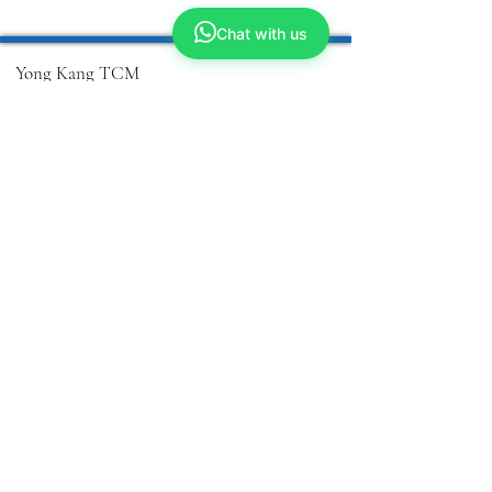
Chat with us
Yong Kang TCM
We make TCM simple and closer to you
ABOUT US
Our Story
Why TCM?
Tech Enhanced
Wellness TCM
Beauty TCM
Services
Physicians
ShopKang
Yong Kang Shares
Contact Us
CORPORATE
Refresh Group
Our Businesses
Franchise