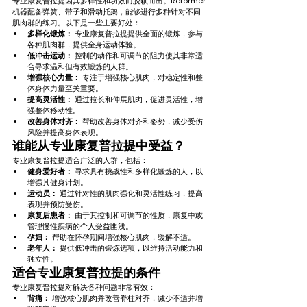
专业康复普拉提因其多样性和功效而脱颖而出。Reformer
机器配备弹簧、带子和滑动托架，能够进行多种针对不同
肌肉群的练习。以下是一些主要好处：
多样化锻炼：
 专业康复普拉提提供全面的锻炼，参与
各种肌肉群，提供全身运动体验。
低冲击运动：
 控制的动作和可调节的阻力使其非常适
合寻求温和但有效锻炼的人群。
增强核心力量：
 专注于增强核心肌肉，对稳定性和整
体身体力量至关重要。
提高灵活性：
 通过拉长和伸展肌肉，促进灵活性，增
强整体移动性。
改善身体对齐：
 帮助改善身体对齐和姿势，减少受伤
风险并提高身体表现。
谁能从专业康复普拉提中受益？
专业康复普拉提适合广泛的人群，包括：
健身爱好者：
 寻求具有挑战性和多样化锻炼的人，以
增强其健身计划。
运动员：
 通过针对性的肌肉强化和灵活性练习，提高
表现并预防受伤。
康复后患者：
 由于其控制和可调节的性质，康复中或
管理慢性疾病的个人受益匪浅。
孕妇：
 帮助在怀孕期间增强核心肌肉，缓解不适。
老年人：
 提供低冲击的锻炼选项，以维持活动能力和
独立性。
适合专业康复普拉提的条件
专业康复普拉提对解决各种问题非常有效：
背痛：
 增强核心肌肉并改善脊柱对齐，减少不适并增