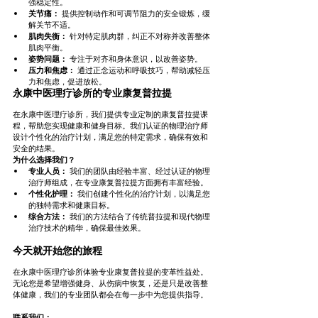
强稳定性。
关节痛：
 提供控制动作和可调节阻力的安全锻炼，缓
解关节不适。
肌肉失衡：
 针对特定肌肉群，纠正不对称并改善整体
肌肉平衡。
姿势问题：
 专注于对齐和身体意识，以改善姿势。
压力和焦虑：
 通过正念运动和呼吸技巧，帮助减轻压
力和焦虑，促进放松。
永康中医理疗诊所的专业康复普拉提
在永康中医理疗诊所，我们提供专业定制的康复普拉提课
程，帮助您实现健康和健身目标。我们认证的物理治疗师
设计个性化的治疗计划，满足您的特定需求，确保有效和
安全的结果。
为什么选择我们？
专业人员：
 我们的团队由经验丰富、经过认证的物理
治疗师组成，在专业康复普拉提方面拥有丰富经验。
个性化护理：
 我们创建个性化的治疗计划，以满足您
的独特需求和健康目标。
综合方法：
 我们的方法结合了传统普拉提和现代物理
治疗技术的精华，确保最佳效果。
今天就开始您的旅程
在永康中医理疗诊所体验专业康复普拉提的变革性益处。
无论您是希望增强健身、从伤病中恢复，还是只是改善整
体健康，我们的专业团队都会在每一步中为您提供指导。
联系我们：