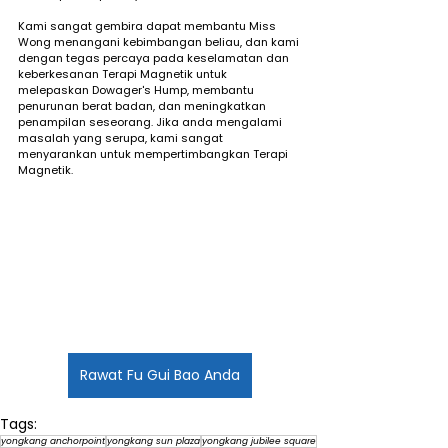
Kami sangat gembira dapat membantu Miss 
Wong menangani kebimbangan beliau, dan kami 
dengan tegas percaya pada keselamatan dan 
keberkesanan Terapi Magnetik untuk 
melepaskan Dowager's Hump, membantu 
penurunan berat badan, dan meningkatkan 
penampilan seseorang. Jika anda mengalami 
masalah yang serupa, kami sangat 
menyarankan untuk mempertimbangkan Terapi 
Magnetik.
Rawat Fu Gui Bao Anda
Tags:
yongkang anchorpoint
yongkang sun plaza
yongkang jubilee square