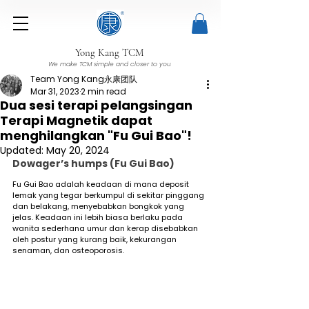
Yong Kang TCM
We make TCM simple and closer to you
Team Yong Kang永康团队
Mar 31, 2023
2 min read
Dua sesi terapi pelangsingan
Terapi Magnetik dapat
menghilangkan "Fu Gui Bao"!
Updated:
May 20, 2024
Dowager’s humps (Fu Gui Bao) 
Fu Gui Bao adalah keadaan di mana deposit 
lemak yang tegar berkumpul di sekitar pinggang 
dan belakang, menyebabkan bongkok yang 
jelas. Keadaan ini lebih biasa berlaku pada 
wanita sederhana umur dan kerap disebabkan 
oleh postur yang kurang baik, kekurangan 
senaman, dan osteoporosis.