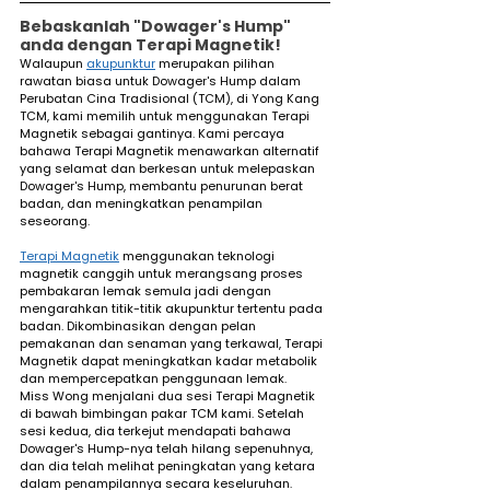
Bebaskanlah "Dowager's Hump" 
anda dengan Terapi Magnetik! 
Walaupun 
akupunktur
 merupakan pilihan 
rawatan biasa untuk Dowager's Hump dalam 
Perubatan Cina Tradisional (TCM), di Yong Kang 
TCM, kami memilih untuk menggunakan Terapi 
Magnetik sebagai gantinya. Kami percaya 
bahawa Terapi Magnetik menawarkan alternatif 
yang selamat dan berkesan untuk melepaskan 
Dowager's Hump, membantu penurunan berat 
badan, dan meningkatkan penampilan 
seseorang.
Terapi Magnetik
 menggunakan teknologi 
magnetik canggih untuk merangsang proses 
pembakaran lemak semula jadi dengan 
mengarahkan titik-titik akupunktur tertentu pada 
badan. Dikombinasikan dengan pelan 
pemakanan dan senaman yang terkawal, Terapi 
Magnetik dapat meningkatkan kadar metabolik 
dan mempercepatkan penggunaan lemak.
Miss Wong menjalani dua sesi Terapi Magnetik 
di bawah bimbingan pakar TCM kami. Setelah 
sesi kedua, dia terkejut mendapati bahawa 
Dowager's Hump-nya telah hilang sepenuhnya, 
dan dia telah melihat peningkatan yang ketara 
dalam penampilannya secara keseluruhan.