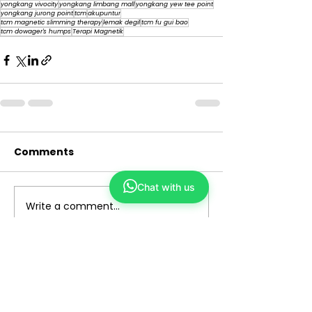
yongkang vivocity
yongkang limbang mall
yongkang yew tee point
yongkang jurong point
tcm
akupuntur
tcm magnetic slimming therapy
lemak degil
tcm fu gui bao
tcm dowager's humps
Terapi Magnetik
Comments
Chat with us
Write a comment...
Yong Kang TCM
We make TCM simple and closer to you