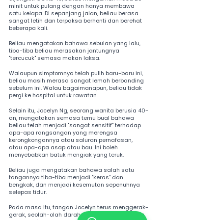
minit untuk pulang dengan hanya membawa 
satu kelapa. Di sepanjang jalan, beliau berasa 
sangat letih dan terpaksa berhenti dan berehat 
beberapa kali.
Beliau mengatakan bahawa sebulan yang lalu, 
tiba-tiba beliau merasakan jantungnya 
"tercucuk" semasa makan laksa.
Walaupun simptomnya telah pulih baru-baru ini, 
beliau masih merasa sangat lemah berbanding 
sebelum ini. Walau bagaimanapun, beliau tidak 
pergi ke hospital untuk rawatan.
Selain itu, Jocelyn Ng, seorang wanita berusia 40-
an, mengatakan semasa temu bual bahawa 
beliau telah menjadi "sangat sensitif" terhadap 
apa-apa rangsangan yang merengsa 
kerongkongannya atau saluran pernafasan, 
atau apa-apa asap atau bau. Ini boleh 
menyebabkan batuk mengiak yang teruk.
Beliau juga mengatakan bahawa salah satu 
tangannya tiba-tiba menjadi "keras" dan 
bengkak, dan menjadi kesemutan sepenuhnya 
selepas tidur.
Pada masa itu, tangan Jocelyn terus menggerak-
gerak, seolah-olah darahnya tersumbat apabila 