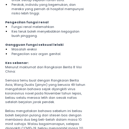
untuk setiap sepuluh tahun usia.
Perokok, individu yang kegemukan, dan 
mereka yang pernah di hospital mempunyai 
risiko lebih tinggi.
Pengecilan fungsi renal
Fungsi renal melemahkan
Kes teruk boleh menyebabkan kegagalan 
buah pinggang.
Gangguan fungsi seksual lelaki
Masalah ereksi
Pengecilan saiz organ genital.
Kes sebenar:
Menurut maklumat dari Rangkaian Berita 8 Visi 
China:
Semasa temu bual dengan Rangkaian Berita 
Asia, Wang Duolis (pinyin) yang berusia 49 tahun 
mengatakan bahawa sejak dijangkiti virus 
koronavirus novel pada November tahun lepas, 
beliau selalu merasa letih dan sesak nafas 
setelah berjalan jarak pendek.
Beliau mengatakan bahawa sebelum ini beliau 
boleh berjalan pulang dari stesen bas dengan 
membawa dua beg beli-belah dalam masa 10 
minit sahaja. Walau bagaimanapun, selepas 
dijangkiti COVID-19, beliau mengambil masa 20 