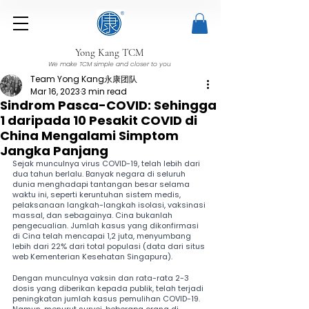
Yong Kang TCM
We make TCM simple and closer to you
Team Yong Kang永康团队
Mar 16, 2023
3 min read
Sindrom Pasca-COVID: Sehingga
1 daripada 10 Pesakit COVID di
China Mengalami Simptom
Jangka Panjang
Sejak munculnya virus COVID-19, telah lebih dari 
dua tahun berlalu. Banyak negara di seluruh 
dunia menghadapi tantangan besar selama 
waktu ini, seperti keruntuhan sistem medis, 
pelaksanaan langkah-langkah isolasi, vaksinasi 
massal, dan sebagainya. Cina bukanlah 
pengecualian. Jumlah kasus yang dikonfirmasi 
di Cina telah mencapai 1,2 juta, menyumbang 
lebih dari 22% dari total populasi (data dari situs 
web Kementerian Kesehatan Singapura).
Dengan munculnya vaksin dan rata-rata 2-3 
dosis yang diberikan kepada publik, telah terjadi 
peningkatan jumlah kasus pemulihan COVID-19. 
Namun, menurut survei, beberapa orang di 