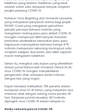
keletihan yang dialami. Keletihan yang teruk 
adalah salah satu daripada banyak simptom 
jangka panjang COVID-19.
Profesor Chris Brightling dari Universiti Leicester, 
yang merupakan penyiasat utama bagi projek 
PHOSP-Covid yang mengesan pemulihan 
pesakit, percaya bahawa individu yang 
mengalami radang paru-paru akibat COVID-19 
mungkin mempunyai lebih banyak masalah 
kesihatan disebabkan kerosakan paru-paru. 
Keputusan menunjukkan bahawa hampir 87% 
individu mempunyai sekurang-kurangnya satu 
simptom selepas dua bulan, dan lebih separuh 
masih mengalami keletihan.
Selain itu, mengikut satu kajian yang diterbitkan 
dalam jurnal Nature oleh Universiti Oxford di UK, 
virus COVID-19 mungkin menyebabkan 
pengecutan otak, walaupun pada individu 
dengan kes yang ringan.
Kajian tersebut melibatkan 785 peserta dalam 
kumpulan umur 51-81 tahun, yang menjalani dua 
imbasan otak dengan selang masa purata 141 
hari. Daripada jumlah tersebut, 401 individu 
dijangkiti virus COVID-19 dalam tempoh ini.
Risiko sekuela pasca COVID-19: