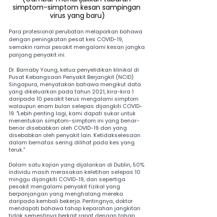
simptom-simptom kesan sampingan 
virus yang baru)
Para profesional perubatan melaporkan bahawa 
dengan peningkatan pesat kes COVID-19, 
semakin ramai pesakit mengalami kesan jangka 
panjang penyakit ini.
Dr. Barnaby Young, ketua penyelidikan klinikal di 
Pusat Kebangsaan Penyakit Berjangkit (NCID) 
Singapura, menyatakan bahawa mengikut data 
yang dikeluarkan pada tahun 2021, kira-kira 1 
daripada 10 pesakit terus mengalami simptom 
walaupun enam bulan selepas dijangkiti COVID-
19. "Lebih penting lagi, kami dapati sukar untuk 
menentukan simptom-simptom ini yang benar-
benar disebabkan oleh COVID-19 dan yang 
disebabkan oleh penyakit lain. Ketidakselesaan 
dalam bernafas sering dilihat pada kes yang 
teruk."
Dalam satu kajian yang dijalankan di Dublin, 50% 
individu masih merasakan keletihan selepas 10 
minggu dijangkiti COVID-19, dan sepertiga 
pesakit mengalami penyakit fizikal yang 
berpanjangan yang menghalang mereka 
daripada kembali bekerja. Pentingnya, doktor 
mendapati bahawa tahap keparahan jangkitan 
tidak semestinya berkait rapat dengan tahap 