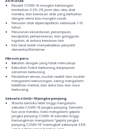
Atrifi otak
Pesakit COVID-19 mungkin kehilangan 
tambahan 0.2%-2% jisim abu-abu otak 
mereka, dan kawasan otak yang berkaitan 
dengan deria bau mungkin rosak.
Penuaan otak dipercepatkan sebanyak 1-10 
tahun
Penurunan kecerdasan, penumpuan, 
kecepatan pemprosesan, dan gangguan 
ingatan, di antara keadaan lain.
Kes teruk boleh menyebabkan penyakit 
dementia/Alzheimer.
Fibrosis paru
Bekalan oksigen yang tidak mencukupi
Kekuatan fizikal berkurang, keupayaan 
senaman berkurang
Perubahan emosi, mudah reaktif dan mudah 
mengalami kemurungan, sering mengalami 
keletihan mental, dan deria bau dan rasa 
berkurang.
Sekuela COVID-19 jangka panjang
Wanita berisiko lebih tinggi mengalami 
sekuela COVID-19 jangka panjang. Semakin 
tua usia mereka, risiko mengalami gejala 
jangka panjang COVID-19 semakin tinggi. 
Kemungkinan mengalami "gejala jangka 
panjang COVID-19" meningkat sebanyak 3.5% 