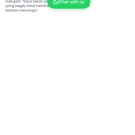
mengalir. "Saya belum pernah merasakan sakit 
Chat with us
yang begitu tidak tertahankan sebelum ini... Saya 
bahkan menangis."
Simptom-simptom ini telah memberi kesan 
kepada kehidupannya, dan beliau perlu 
mendapatkan urutan setiap minggu disebabkan 
kerap mengalami kesakitan dan pembengkakan 
pada tangannya.
Tags:
covid-19
sindrom pasca-covid
kesulitan bernapas
keletihan
batuk berterusan
sesak nafas
degupan jantung
Atrifi otak
Fibrosis paru
Sekuela COVID-19 jangka panjang
Pengecilan fungsi renal
Gangguan fungsi seksual lelaki
Comments