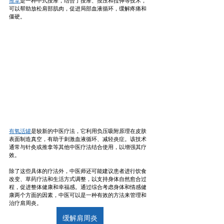
推拿
是一种中式按摩，结合了按摩、按压和拉伸等技术，
可以帮助放松肩部肌肉，促进局部血液循环，缓解疼痛和
僵硬。
有氧活罐
是较新的中医疗法，它利用负压吸附原理在皮肤
表面制造真空，有助于刺激血液循环、减轻炎症。该技术
通常与针灸或推拿等其他中医疗法结合使用，以增强其疗
效。
除了这些具体的疗法外，中医师还可能建议患者进行饮食
改变、草药疗法和生活方式调整，以支持身体自然愈合过
程，促进整体健康和幸福感。通过综合考虑身体和情感健
康两个方面的因素，中医可以是一种有效的方法来管理和
治疗肩周炎。
缓解肩周炎