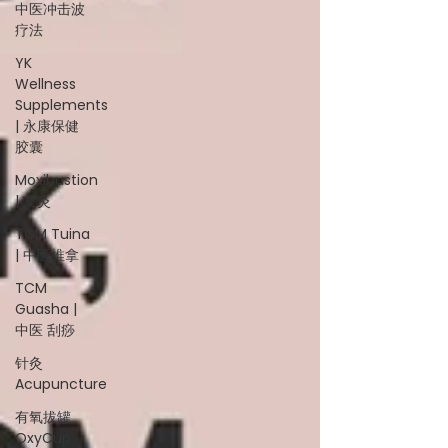
中医冲击波
疗法
YK
Wellness
Supplements
| 永康保健
胶囊
Moxibustion
| 艾灸
TCM Tuina
| 中医推拿
TCM
Guasha |
中医 刮痧
针灸
Acupuncture
有氧拔罐
OxyCup