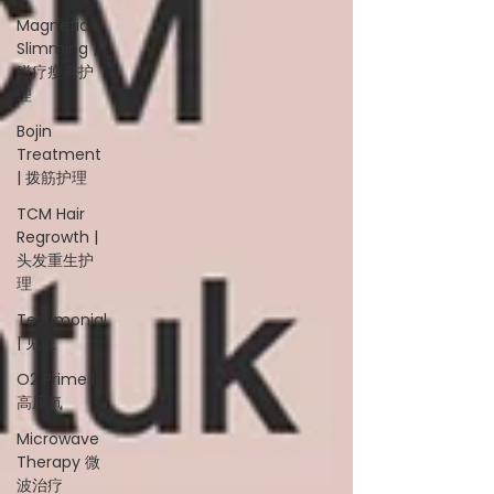
Magnetic
Slimming |
磁疗瘦身护
理
Bojin
Treatment
| 拨筋护理
TCM Hair
Regrowth |
头发重生护
理
Testimonial
| 见证
O2 Prime l
高压氧
Microwave
Therapy 微
波治疗