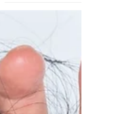
Bagaimana Pewarnaan Rambut Berulang
Boleh Mempengaruhi Kesihatan Rambut
Mengecat rambut berulang kali boleh
menyebabkan kerosakan pada folikel rambut, yang
boleh menyebabkan rambut gugur. Terdapat
beberapa...