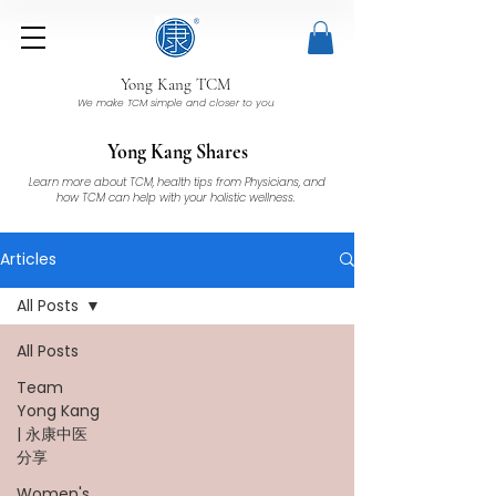
Yong Kang TCM
We make TCM simple and closer to you
Yong Kang Shares
Learn more about TCM, health tips from Physicians, and
how TCM can help with your holistic wellness.
Articles
All Posts
All Posts
Team
Yong Kang
| 永康中医
分享
Women's