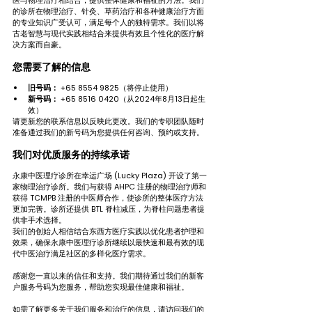
的诊所在物理治疗、针灸、草药治疗和各种健康治疗方面
的专业知识广受认可，满足每个人的独特需求。我们以将
古老智慧与现代实践相结合来提供有效且个性化的医疗解
决方案而自豪。
您需要了解的信息
旧号码：
 +65 8554 9825（将停止使用）
新号码：
 +65 8516 0420（从2024年8月13日起生
效）
请更新您的联系信息以反映此更改。我们的专职团队随时
准备通过我们的新号码为您提供任何咨询、预约或支持。
我们对优质服务的持续承诺
永康中医理疗诊所在幸运广场 (Lucky Plaza) 开设了第一
家物理治疗诊所。我们与获得 AHPC 注册的物理治疗师和
获得 TCMPB 注册的中医师合作，使诊所的整体医疗方法
更加完善。诊所还提供 BTL 脊柱减压，为脊柱问题患者提
供非手术选择。
我们的创始人相信结合东西方医疗实践以优化患者护理和
效果，确保永康中医理疗诊所继续以最快速和最有效的现
代中医治疗满足社区的多样化医疗需求。
感谢您一直以来的信任和支持。我们期待通过我们的新客
户服务号码为您服务，帮助您实现最佳健康和福祉。
如需了解更多关于我们服务和治疗的信息，请访问我们的