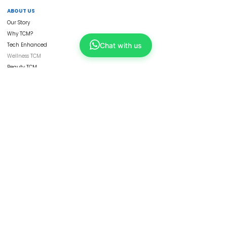
ABOUT US
Our Story
Why TCM?
Tech Enhanced
Chat with us
Wellness TCM
Beauty TCM
Services
Physicians
ShopKang
Yong Kang Shares
Contact Us
CORPORATE
Refresh Group
Our Businesses
Franchise
HBOT
Collaborate with Us
Careers