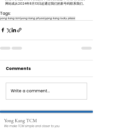
网站或从2024年8月13日起通过我们的新号码联系我们。
Tags:
yong kang tcm
yong kang physio
ypng kang lucky plaza
Comments
Write a comment...
Yong Kang TCM
We make TCM simple and closer to you