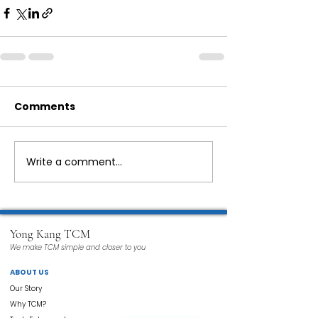
Comments
Write a comment...
Yong Kang TCM
We make TCM simple and closer to you
ABOUT US
Our Story
Why TCM?