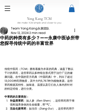
Yong Kang TCM
We make TCM simple and closer to you
Team Yong Kang永康团队
Nov 12, 2024
2 min read
中药的种类有多少？——永康中医诊所带
您探寻传统中药的丰富世界
传统中医药（TCM）拥有着极为丰富的药典，涵盖了数以
千计的草药，这些草药以多种组合形式用于治疗广泛的健
康问题。在中国的官方药典《中国药典》中，列出了超过
13,000种药用物质，其中大约5,767种为植物来源。这些
草药根据其特性，如味道、温度以及它们在人体内所针对
的特定经络，进行分类。
中草药的主要类别：
补益类草药
：如人参（
Ren Shen
），这些草药用于增
强和滋养身体的生命能量，即“气”。
活血化瘀草药
：如当归（
Dang Gui
），这些草药用于