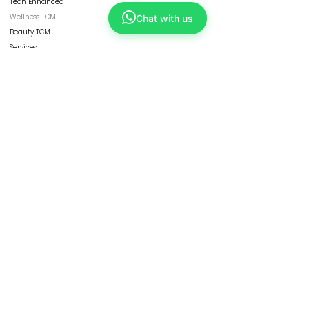
Tech Enhanced
Wellness TCM
Chat with us
Beauty TCM
Services
Physicians
ShopKang
Yong Kang Shares
Contact Us
CORPORATE
Refresh Group
Our Businesses
Franchise
HBOT
Collaborate with Us
Careers
FOLLOW US
CONTACT US