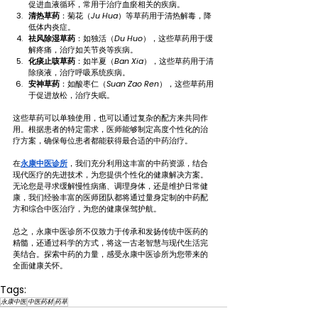
促进血液循环，常用于治疗血瘀相关的疾病。
清热草药
：菊花（
Ju Hua
）等草药用于清热解毒，降
低体内炎症。
祛风除湿草药
：如独活（
Du Huo
），这些草药用于缓
解疼痛，治疗如关节炎等疾病。
化痰止咳草药
：如半夏（
Ban Xia
），这些草药用于清
除痰液，治疗呼吸系统疾病。
安神草药
：如酸枣仁（
Suan Zao Ren
），这些草药用
于促进放松，治疗失眠。
这些草药可以单独使用，也可以通过复杂的配方来共同作
用。根据患者的特定需求，医师能够制定高度个性化的治
疗方案，确保每位患者都能获得最合适的中药治疗。
在
永康中医诊所
，我们充分利用这丰富的中药资源，结合
现代医疗的先进技术，为您提供个性化的健康解决方案。
无论您是寻求缓解慢性病痛、调理身体，还是维护日常健
康，我们经验丰富的医师团队都将通过量身定制的中药配
方和综合中医治疗，为您的健康保驾护航。
总之，永康中医诊所不仅致力于传承和发扬传统中医药的
精髓，还通过科学的方式，将这一古老智慧与现代生活完
美结合。探索中药的力量，感受永康中医诊所为您带来的
全面健康关怀。
Tags:
永康中医
中医药材
药草