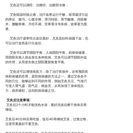
     艾灸还可以调经、治痛经、治腹部冷痛，
     艾灸能温经脉止痛，治疗血寒运行不畅，留滞凝涩引起
的痹证、腹泻、心腹冷痛、泄泻转筋、骨节酸痛、四肢麻
木、腰酸疼痛、月经不调、宫寒畏冷等疾病，效果甚为显
著。
     艾灸治疗虚寒性出血症最好，尤其是妇科崩漏下血，也
可以治疗血热妄行出血症。
     艾灸可以调节阴阳平衡，人体阴阳平衡，则身体健康，
而阴阳失衡人就会发生各种疾病。艾灸可以调节阴阳补益
的作用，从而使失衡之阴阳重新恢复平衡。
     艾灸还可以增强免疫力，除了治疗疾病外，还有预防疾
病和保健的作用，是防病保健的方法之一。通过艾灸灸不
同的穴位，能够起到不同的作用，例如艾灸关元、气海穴
可使人胃气盛，阳气足，精血充，从而加强了身体抵抗
力，病邪难犯，达到防病保健之功。
  艾灸后注意事项:
 艾灸后2个小时才能洗热水澡，最好洗澡后擦干身体后再
继续。
艾灸后40分钟后再吃饭，饭后40再继续艾灸，过激过饱，
过度劳累最好不要艾灸。