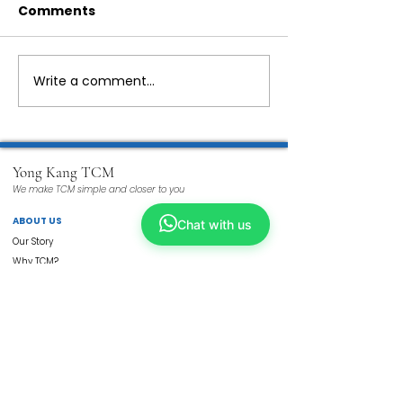
Comments
Write a comment...
Yong Kang TCM
We make TCM simple and closer to you
ABOUT US
Chat with us
Our Story
Why TCM?
Tech Enhanced
Wellness TCM
Beauty TCM
Services
Physicians
ShopKang
Yong Kang Shares