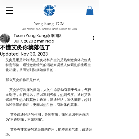
Yong Kang TCM
We make TCM simple and closer to you
Team Yong Kang永康团队
Jul 7, 2020
2 min read
不懂艾灸你就落伍了
Updated:
Nov 30, 2023
艾灸是用艾叶制成的艾灸材料产生的艾热刺激身体穴位或
特定部位，通过激发经气的活动来调整人体紊乱的生理生
化功能，从而达到防病治病目的，
那么艾灸的作用是什么:
    艾灸治疗冷痛的问题，人的生命活动有赖于气血，气行
血则行，血行得温，所以寒则气收，热则气疾。通过艾条
燃烧产生热力以其热力通透，温通经络，透达脏腑，起到
温经散寒的作用，更能以热引热，引出体内真阳。 
     艾灸疏通经络的作用，身体有痛，痛的原因中医总结
为“不通则痛，不荣则痛”。  
     艾灸有非常好的通经络的作用，能够调和气血，疏通经
络。