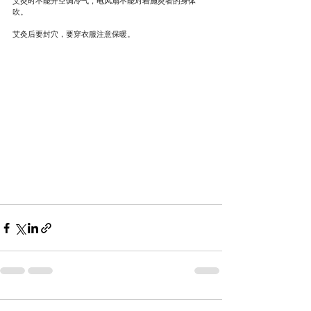
艾灸时不能开空调冷气，电风扇不能对着施灸者的身体
吹。
艾灸后要封穴，要穿衣服注意保暖。